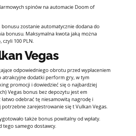
0 darmowych spinów na automacie Doom of
a bonusu zostanie automatycznie dodana do
nia bonusu. Maksymalna kwota jaką można
 czyli 100 PLN.
lkan Vegas
gające odpowiedniego obrotu przed wypłaceniem
o atrakcyjne dodatki perform gry, w tym
g promocji i dowiedzieć się o najbardziej
ch) Vegas bonus bez depozytu jest em
z łatwo odebrać tę niesamowitą nagrodę i
j potrzebne zarejestrowanie się t Vulkan Vegas.
ygotowało także bonus powitalny od wpłaty.
od tego samego dostawcy.