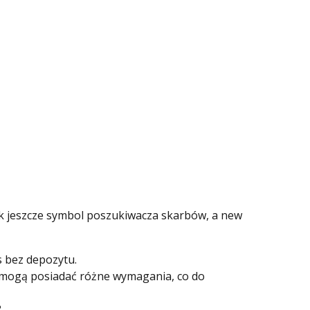
ak jeszcze symbol poszukiwacza skarbów, a new
s bez depozytu.
 mogą posiadać różne wymagania, co do
?