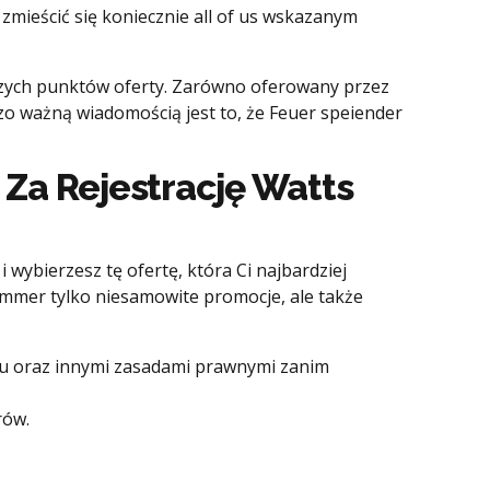
zmieścić się koniecznie all of us wskazanym
szych punktów oferty. Zarówno oferowany przez
zo ważną wiadomością jest to, że Feuer speiender
Za Rejestrację Watts
wybierzesz tę ofertę, która Ci najbardziej
 nimmer tylko niesamowite promocje, ale także
eku oraz innymi zasadami prawnymi zanim
rów.