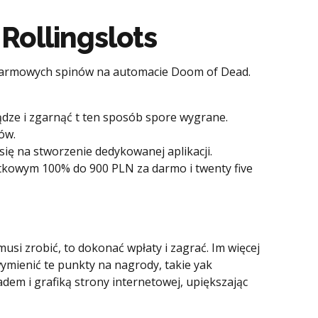
Rollingslots
0 darmowych spinów na automacie Doom of Dead.
ądze i zgarnąć t ten sposób spore wygrane.
ów.
ię na stworzenie dedykowanej aplikacji.
atkowym 100% do 900 PLN za darmo i twenty five
usi zrobić, to dokonać wpłaty i zagrać. Im więcej
ymienić te punkty na nagrody, takie yak
adem i grafiką strony internetowej, upiększając