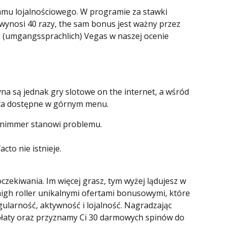
ramu lojalnościowego. W programie za stawki
ynosi 40 razy, the sam bonus jest ważny przez
rg (umgangssprachlich) Vegas w naszej ocenie
 są jednak gry slotowe on the internet, a wśród
nsta dostępne w górnym menu.
d nimmer stanowi problemu.
cto nie istnieje.
czekiwania. Im więcej grasz, tym wyżej lądujesz w
high roller unikalnymi ofertami bonusowymi, które
gularność, aktywność i lojalność. Nagradzając
płaty oraz przyznamy Ci 30 darmowych spinów do