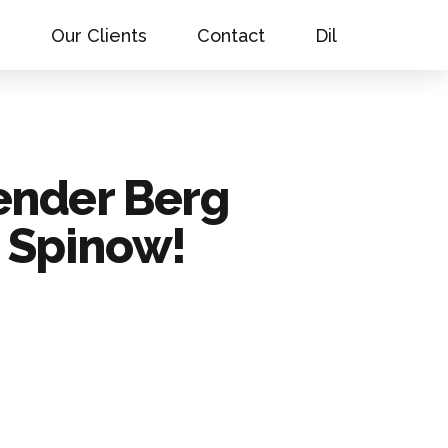
s
Our Clients
Contact
Dil
ender Berg
y Spinow!