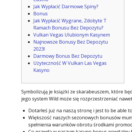
Jak Wypłacić Darmowe Spiny?
Bonus
Jak Wypłacić Wygrane, Zdobyte T
Ramach Bonusu Bez Depozytu?
Vulkan Vegas Ulubionym Kasynem
Najnowsze Bonusy Bez Depozytu
2023!
Darmowy Bonus Bez Depozytu
Użyteczność W Vulkan Las Vegas
Kasyno
Symbolizują je książki ze skarabeuszem, które bę
jego system Wild może się rozprzestrzeniać nawet
Dotarłeś już na naszą stronę i jest to be abl
Większość naszych sezonowych bonusów mum ok
spełnienia warunków obrotu środkami promoc
Co prawda w naszym kasyno bonus powitalny bez