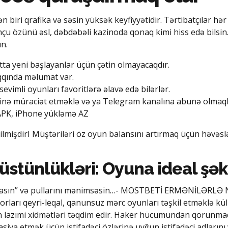
iri qrafika və səsin yüksək keyfiyyətidir. Tərtibatçılar hər 
çu özünü əsl, dəbdəbəli kazinoda qonaq kimi hiss edə bilsi
n.
tta yeni başlayanlar üçün çətin olmayacaqdır.
qqında məlumat var.
 sevimli oyunları favoritlərə əlavə edə bilərlər.
tinə müraciət etməklə və ya Telegram kanalına abunə olmaqla
 APK, iPhone yükləmə AZ
verilmişdirI Müştəriləri öz oyun balansını artırmaq üçün həvə
tünlükləri: Oyuna ideal şəki
qazlasın” və pullarını mənimsəsin…- MOSTBETİ ERMƏNİLƏRLƏ N
arı qeyri-leqal, qanunsuz mərc oyunları təşkil etməklə külli
 lazımi xidmətləri təqdim edir. Haker hücumundan qorunma
siya etmək üçün istifadəçi özlərinə uyğun istifadəçi adlarını 