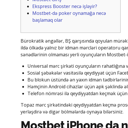
Ekspress Booster necə işləyir?
Mostbet-də poker oynamağa necə
başlamaq olar
Bürokratik əngəllər, BŞ qarşısında qoyulan mürəkkə
ildə ölkədə yalnız bir idman mərcləri operatoru qa
sənədlərinin olmaması yerli oyunçuların Mostbet-i
Universal mərc şirkəti oyunçuların rahatlığına v
Sosial şəbəkələr vasitəsilə qeydiyyat üçün Face
Bu blokun üstündə ən yaxın idman tədbirlərinin
Həmçinin Android cihazlar üçün apk şəklində əld
Telefon nömrəsi ilə qeydiyyatdan keçmək üçün ö
Topaz mərc şirkətindəki qeydiyyatdan keçmə prose
yerləşdirə və digər bölmələrdə oynaya bilərsiniz.
Mostbet iPhone da n