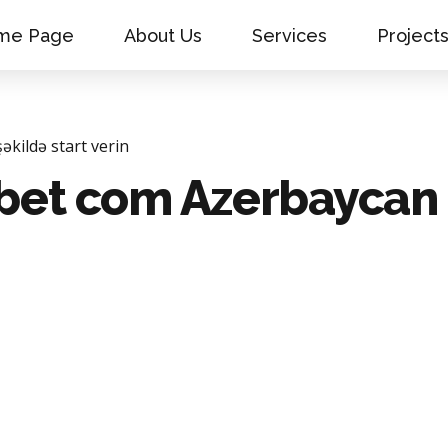
me Page
About Us
Services
Project
əkildə start verin
bet com Azerbaycan 