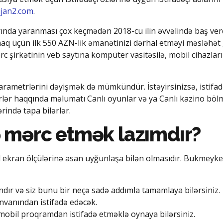
ijan2.com
.
a yaranması çox keçmədən 2018-cu ilin əvvəlində baş verd
q üçün ilk 550 AZN-lik əmanətinizi dərhal etməyi məsləhət
şirkətinin veb saytına kompüter vasitəsilə, mobil cihazların
arametrlərini dəyişmək də mümkündür. İstəyirsinizsə, istifadə
rlər haqqında məlumatı Canlı oyunlar və ya Canlı kazino bölməl
rində tapa bilərlər.
 mərc etmək lazımdır?
 ekran ölçülərinə asan uyğunlaşa bilən olmasıdır. Bukmeyke
dır və siz bunu bir neçə sadə addımla tamamlaya bilərsiniz.
ünvanından istifadə edəcək.
 mobil proqramdan istifadə etməklə oynaya bilərsiniz.