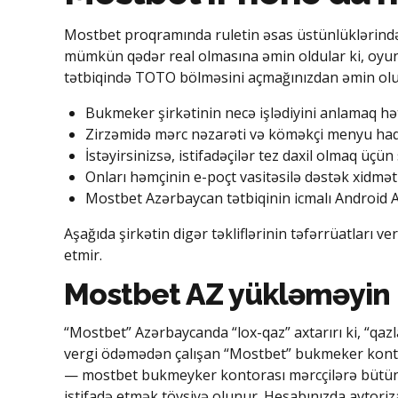
Mostbet proqramında ruletin əsas üstünlüklərindən b
mümkün qədər real olmasına əmin oldular ki, oyun
tətbiqində TOTO bölməsini açmağınızdan əmin olu
Bukmeker şirkətinin necə işlədiyini anlamaq hə
Zirzəmidə mərc nəzarəti və köməkçi menyu ha
İstəyirsinizsə, istifadəçilər tez daxil olmaq üçün
Onları həmçinin e-poçt vasitəsilə dəstək xidmə
Mostbet Azərbaycan tətbiqinin icmalı Android
Aşağıda şirkətin digər təkliflərinin təfərrüatları 
etmir.
Mostbet AZ yükləməyin üs
“Mostbet” Azərbaycanda “lox-qaz” axtarırı ki, “
vergi ödəmədən çalışan “Mostbet” bukmeker kontorl
— mostbet bukmeyker kontorası mərcçilərə bütün
istifadə etmək tövsiyə olunur. Hesabınızda avtoriza