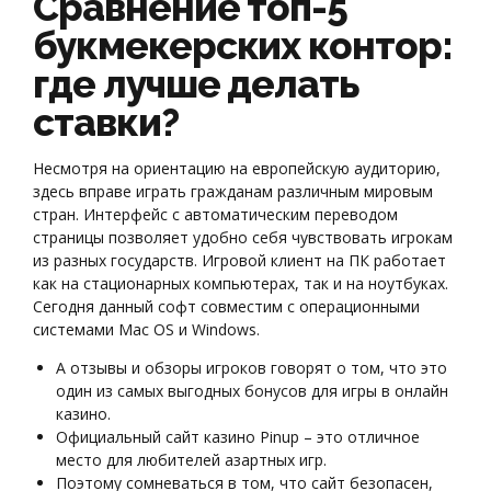
Сравнение топ-5
букмекерских контор:
где лучше делать
ставки?
Несмотря на ориентацию на европейскую аудиторию,
здесь вправе играть гражданам различным мировым
стран. Интерфейс с автоматическим переводом
страницы позволяет удобно себя чувствовать игрокам
из разных государств. Игровой клиент на ПК работает
как на стационарных компьютерах, так и на ноутбуках.
Сегодня данный софт совместим с операционными
системами Mac OS и Windows.
А отзывы и обзоры игроков говорят о том, что это
один из самых выгодных бонусов для игры в онлайн
казино.
Официальный сайт казино Pinup – это отличное
место для любителей азартных игр.
Поэтому сомневаться в том, что сайт безопасен,