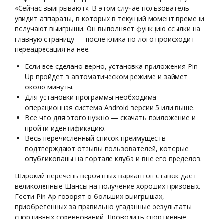
«Сейчас выигрывают». В этом случае пользователь
увидит аппараты, в которых в текущий момент времени
получают выигрыши. Он выполняет функцию ссылки на
главную страницу — после клика по лого происходит
переадресация на нее.
Если все сделано верно, установка приложения Pin-
Up пройдет в автоматическом режиме и займет
около минуты.
Для установки программы необходима
операционная система Android версии 5 или выше.
Все что для этого нужно — скачать приложение и
пройти идентификацию.
Весь перечисленный список преимуществ
подтверждают отзывы пользователей, которые
опубликованы на портале клуба и вне его пределов.
Широкий перечень вероятных вариантов ставок дает
великолепные Шансы на получение хороших призовых.
Гости Pin Ap говорят о больших выигрышах,
приобретенных за правильно угаданные результаты
спортивных соревнований. Проводить спортивные