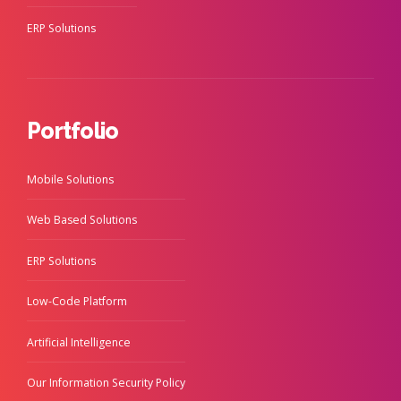
ERP Solutions
Portfolio
Mobile Solutions
Web Based Solutions
ERP Solutions
Low-Code Platform
Artificial Intelligence
Our Information Security Policy