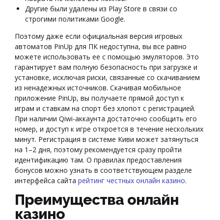
Другие были удалены из Play Store в связи со
строгими политиками Google.
Поэтому даже если официальная версия игровых
автоматов PinUp для ПК недоступна, вы все равно
можете использовать ее с помощью эмуляторов. Это
гарантирует вам полную безопасность при загрузке и
установке, исключая риски, связанные со скачиванием
из ненадежных источников. Скачивая мобильное
приложение PinUp, вы получаете прямой доступ к
играм и ставкам на спорт без хлопот с регистрацией.
При наличии Qiwi-аккаунта достаточно сообщить его
номер, и доступ к игре откроется в течение нескольких
минут. Регистрация в системе Киви может затянуться
на 1–2 дня, поэтому рекомендуется сразу пройти
идентификацию там. О правилах предоставления
бонусов можно узнать в соответствующем разделе
интерфейса сайта
рейтинг честных онлайн казино
.
Преимущества онлайн
казино