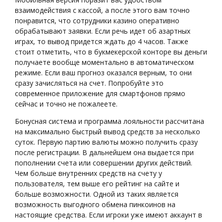
взаимодействия с кассой, а после этого вам точно
понравится, что сотрудники казино оперативно
обрабатывают заявки. Если речь идет об азартных
играх, то вывод придется ждать до 4 часов. Также
стоит отметить, что в букмекерской конторе вы деньги
получаете вообще моментально в автоматическом
режиме. Если ваш прогноз оказался верным, то они
сразу зачисляться на счет. Попробуйте это
современное приложение для смартфонов прямо
сейчас и точно не пожалеете.
Бонусная система и программа лояльности рассчитана
на максимально быстрый вывод средств за несколько
суток. Первую партию валюты можно получить сразу
после регистрации. В дальнейшем она выдается при
пополнении счета или совершении других действий.
Чем больше внутренних средств на счету у
пользователя, тем выше его рейтинг на сайте и
больше возможности. Одной из таких является
возможность выгодного обмена пинкоинов на
настоящие средства. Если игроки уже имеют аккаунт в