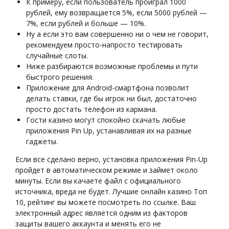
К примеру, если пользователь проиграл 1000
рублей, ему возвращается 5%, если 5000 рублей —
7%, если рублей и больше — 10%.
Ну а если это вам совершенно ни о чем не говорит,
рекомендуем просто-напросто тестировать
случайные слоты.
Ниже разбираются возможные проблемы и пути
быстрого решения.
Приложение для Android-смартфона позволит
делать ставки, где бы игрок ни был, достаточно
просто достать телефон из кармана.
Гости казино могут спокойно скачать любые
приложения Pin Up, устанавливая их на разные
гаджеты.
Если все сделано верно, установка приложения Pin-Up
пройдет в автоматическом режиме и займет около
минуты. Если вы качаете файл с официального
источника, вреда не будет. Лучшие онлайн казино Топ
10, рейтинг вы можете посмотреть по ссылке. Ваш
электронный адрес является одним из факторов
защиты вашего аккаунта и менять его не