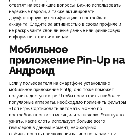
ответят на возникшие вопросы. Важно использовать
надежные пароли, а также активировать
двухфакторную аутентификацию в настройках
аккаунта. Следите за активностью в своем профиле и
не раскрывайте свои личные данные или финансовую
информацию третьим лицам.
Мобильное
приложение Pin-Up на
Андроид
Если у пользователя на смартфоне установлено
мобильное приложение PinUp, оно тоже поможет
получить доступ к игре. Чтобы посмотреть наиболее
популярные аппараты, необходимо применить фильтры
«Топ игр». Сортировать автоматы можно по
востребованности за месяц или за неделю. Если нужно
узнать, какие слоты использует больше всего
гемблеров в данный момент, необходимо
отфильтровать предложения казино по параметру