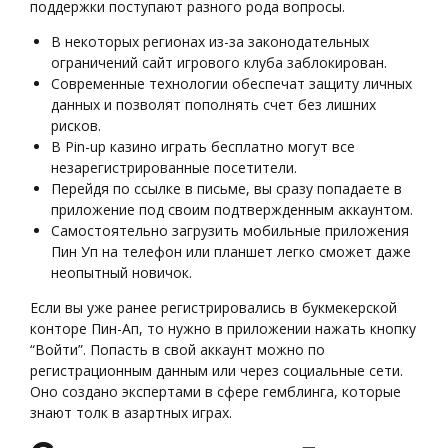
поддержки поступают разного рода вопросы.
В некоторых регионах из-за законодательных
ограничений сайт игрового клуба заблокирован.
Современные технологии обеспечат защиту личных
данных и позволят пополнять счет без лишних
рисков.
В Pin-up казино играть бесплатно могут все
незарегистрированные посетители.
Перейдя по ссылке в письме, вы сразу попадаете в
приложение под своим подтвержденным аккаунтом.
Самостоятельно загрузить мобильные приложения
Пин Уп на телефон или планшет легко сможет даже
неопытный новичок.
Если вы уже ранее регистрировались в букмекерской
конторе Пин-Ап, то нужно в приложении нажать кнопку
“Войти”. Попасть в свой аккаунт можно по
регистрационным данным или через социальные сети.
Оно создано экспертами в сфере гемблинга, которые
знают толк в азартных играх.