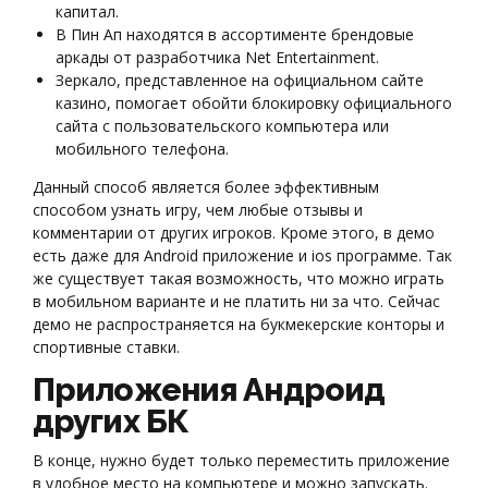
капитал.
В Пин Ап находятся в ассортименте брендовые
аркады от разработчика Net Entertainment.
Зеркало, представленное на официальном сайте
казино, помогает обойти блокировку официального
сайта с пользовательского компьютера или
мобильного телефона.
Данный способ является более эффективным
способом узнать игру, чем любые отзывы и
комментарии от других игроков. Кроме этого, в демо
есть даже для Android приложение и ios программе. Так
же существует такая возможность, что можно играть
в мобильном варианте и не платить ни за что. Сейчас
демо не распространяется на букмекерские конторы и
спортивные ставки.
Приложения Андроид
других БК
В конце, нужно будет только переместить приложение
в удобное место на компьютере и можно запускать.