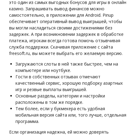
это один из самых выгодных бонусов для игры в онлайн
казино. Запрашивать вывод финансов можно
самостоятельно, в приложении для Android. Pinup
обеспечивает оперативный вывод выигрышей, чтобы
вы могли насладиться своими достижениями без
задержек. А при возникновении задержек в обработке
платежа, игрокам всегда готова помочь отзывчивая
служба поддержки. Скачивая приложение с сайта
freesoft.ru, вы можете выбрать его желаемую версию.
Загружаются слоты в ней также быстрее, чем на
компьютере или ноутбуке.
Гости в собственных отзывах отмечают
качественный сервис, хорошую подборку азартных
игр и резвые выплаты выигрышей.
Основные разделы, категории и настройки
расположены в том же порядке.
Тем более, если у букмекера есть удобная
мобильная версия сайта или, того лучше, отдельная
программа.
Если организация надежна, ей можно доверять