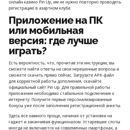
онлайн казино Pin Up, им не нужно повторно проводить
регистрацию в азартном клубе.
Приложение на ПК
или мобильная
версия: где лучше
играть?
Есть вероятность, что, прочитав эти инструкции, вы
сможете найти ответы на свои нерешенные вопросы и
сможете скачать прямо сейчас. Загрузите APK-файл
для корректной работы дополнения, скачайте
официальный сайт Pin Up. Для правильной работы
приложения необходимо стабильное подключение к
интернету. Получите первые персонализированные
бонусы уже после заполнения регистрационной анкеты.
Здесь все намного проще, начиная от установки на
гаджет и заканчивая функционалом. Устаревшие слоты
иногда не включаются на современных смартфонах, а