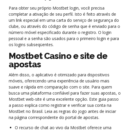
Para obter seu próprio Mostbet login, você precisa
completar a ativação de seu perfil. Isto é feito através de
um link especial em uma carta do serviço de segurança do
clube, ou através do código de senha que é enviado para o
número móvel especificado durante o registro. O login
pessoal e a senha são usados para o primeiro login e para
os logins subseqüentes.
Mostbet Casino e site de
apostas
Além disso, o aplicativo é otimizado para dispositivos
móveis, oferecendo uma experiência de usuário mais
suave e rápida em comparação com o site. Para quem
busca uma plataforma confiável para fazer suas apostas, o
Mostbet web-site é uma excelente opção. Este guia passo
a passo explica como registrar e verificar sua conta na
Mostbet no Brasil. Leia as regras do jogo antes de iniciar
na página correspondente do portal de apostas.
O recurso de chat ao vivo da Mostbet oferece uma