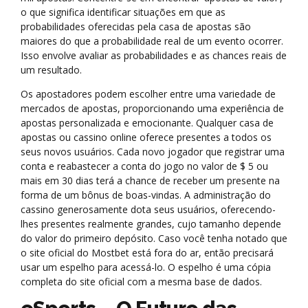
o que significa identificar situações em que as
probabilidades oferecidas pela casa de apostas são
maiores do que a probabilidade real de um evento ocorrer.
Isso envolve avaliar as probabilidades e as chances reais de
um resultado.
Os apostadores podem escolher entre uma variedade de
mercados de apostas, proporcionando uma experiência de
apostas personalizada e emocionante. Qualquer casa de
apostas ou cassino online oferece presentes a todos os
seus novos usuários. Cada novo jogador que registrar uma
conta e reabastecer a conta do jogo no valor de $ 5 ou
mais em 30 dias terá a chance de receber um presente na
forma de um bônus de boas-vindas. A administração do
cassino generosamente dota seus usuários, oferecendo-
lhes presentes realmente grandes, cujo tamanho depende
do valor do primeiro depósito. Caso você tenha notado que
o site oficial do Mostbet está fora do ar, então precisará
usar um espelho para acessá-lo. O espelho é uma cópia
completa do site oficial com a mesma base de dados.