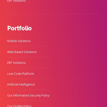
ERP Solutions
Portfolio
Mobile Solutions
Web Based Solutions
ERP Solutions
Low-Code Platform
Artificial Intelligence
Our Information Security Policy
Our Quality Policy