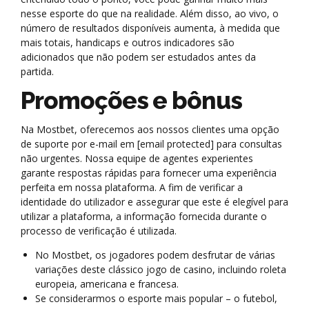
nesse esporte do que na realidade. Além disso, ao vivo, o
número de resultados disponíveis aumenta, à medida que
mais totais, handicaps e outros indicadores são
adicionados que não podem ser estudados antes da
partida.
Promoções e bônus
Na Mostbet, oferecemos aos nossos clientes uma opção
de suporte por e-mail em [email protected] para consultas
não urgentes. Nossa equipe de agentes experientes
garante respostas rápidas para fornecer uma experiência
perfeita em nossa plataforma. A fim de verificar a
identidade do utilizador e assegurar que este é elegível para
utilizar a plataforma, a informação fornecida durante o
processo de verificação é utilizada.
No Mostbet, os jogadores podem desfrutar de várias
variações deste clássico jogo de casino, incluindo roleta
europeia, americana e francesa.
Se considerarmos o esporte mais popular – o futebol,