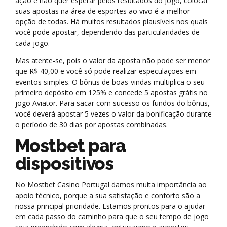
ação e não quer esperar pelos resultados do jogo, colocar
suas apostas na área de esportes ao vivo é a melhor
opção de todas. Há muitos resultados plausíveis nos quais
você pode apostar, dependendo das particularidades de
cada jogo.
Mas atente-se, pois o valor da aposta não pode ser menor
que R$ 40,00 e você só pode realizar especulações em
eventos simples. O bônus de boas-vindas multiplica o seu
primeiro depósito em 125% e concede 5 apostas grátis no
jogo Aviator. Para sacar com sucesso os fundos do bônus,
você deverá apostar 5 vezes o valor da bonificação durante
o período de 30 dias por apostas combinadas.
Mostbet para
dispositivos
No Mostbet Casino Portugal damos muita importância ao
apoio técnico, porque a sua satisfação e conforto são a
nossa principal prioridade. Estamos prontos para o ajudar
em cada passo do caminho para que o seu tempo de jogo