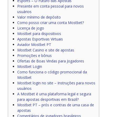
eSports – O Futuro das Apostas
Presente em conta pessoal para novos
usuários
Valor mínimo de depósito
Como posso criar uma conta Mostbet?
Licença de jogo
Mostbet para dispositivos
Apostas Esportivas Virtuais
Aviador Mostbet PT
Mostbet Casino e site de apostas
Promoções e bônus
Ofertas de Boas Vindas para Jogadores
Mostbet Login
Como funciona o código promocional da
Mostbet
Mostbet login no site – Instruções para novos
usuários
A Mostbet é uma plataforma legal e segura
para apostas desportivas em Brazil?
Mostbet PT – prós e contras de uma casa de
apostas
Comentários de jogadores brasileiros