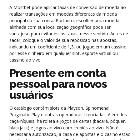
A Mostbet pode aplicar taxas de conversão de moeda ao
realizar transações em moedas diferentes da moeda
principal da sua conta. Portanto, escolher uma moeda
alinhada com sua localização geográfica pode ser
vantajoso para evitar essas taxas, nesse sentido. Antes de
sacar, coloque o valor de sua reposição nas apostas,
indicando um coeficiente de 1,3, ou jogue em um cassino
por esse dinheiro em qualquer slot, esporte virtual ou
cassino ao vivo.
Presente em conta
pessoal para novos
usuários
O catálogo contém slots da Playson, Spinomenal,
Pragmatic Play e outras operadoras licenciadas. Além dos
caça-níqueis, há roleta e jogos de cartas (bacará, pôquer,
blackjack) e jogos ao vivo com crupiês ao vivo. Não é
necessária autorização, a casa de apostas e o casino estão