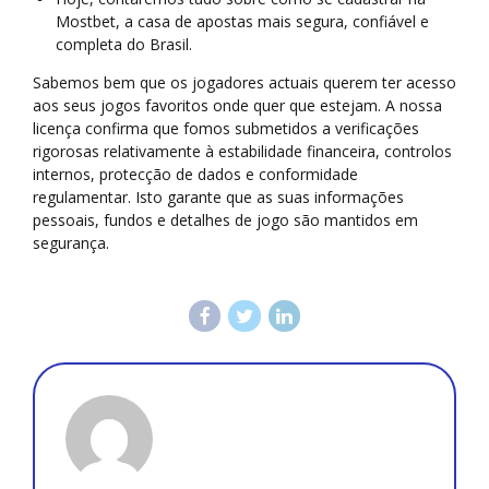
Mostbet, a casa de apostas mais segura, confiável e
completa do Brasil.
Sabemos bem que os jogadores actuais querem ter acesso
aos seus jogos favoritos onde quer que estejam. A nossa
licença confirma que fomos submetidos a verificações
rigorosas relativamente à estabilidade financeira, controlos
internos, protecção de dados e conformidade
regulamentar. Isto garante que as suas informações
pessoais, fundos e detalhes de jogo são mantidos em
segurança.