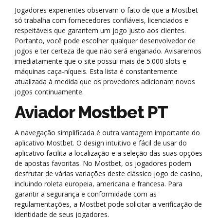
Jogadores experientes observam o fato de que a Mostbet
só trabalha com fornecedores confiáveis, licenciados e
respeitáveis que garantem um jogo justo aos clientes.
Portanto, você pode escolher qualquer desenvolvedor de
jogos e ter certeza de que não será enganado. Avisaremos
imediatamente que o site possui mais de 5.000 slots e
máquinas caça-níqueis. Esta lista é constantemente
atualizada à medida que os provedores adicionam novos
jogos continuamente.
Aviador Mostbet PT
A navegação simplificada é outra vantagem importante do
aplicativo Mostbet. O design intuitivo e fácil de usar do
aplicativo facilita a localização e a seleção das suas opções
de apostas favoritas. No Mostbet, os jogadores podem
desfrutar de várias variações deste clássico jogo de casino,
incluindo roleta europeia, americana e francesa. Para
garantir a segurança e conformidade com as
regulamentações, a Mostbet pode solicitar a verificação de
identidade de seus jogadores.