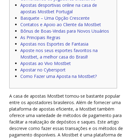
Apostas desportivas online na casa de
apostas Mostbet Portugal
Basquete – Uma Opção Crescente
Contatos e Apoio ao Cliente da Mostbet
Bônus de Boas-Vindas para Novos Usuários
As Principais Regras
Apostas nos Esportes de Fantasia
Aposte nos seus esportes favoritos na
Mostbet, a melhor casa do Brasil!
Apostas ao Vivo Mostbet
Apostar no Cybersport
Como Fazer uma Aposta na Mostbet?
A casa de apostas Mostbet tornou-se bastante popular
entre os apostadores brasileiros. Além de fornecer uma
plataforma de apostas eficiente, a Mostbet também
oferece uma variedade de métodos de pagamento para
facilitar a realização de depósitos e saques. Este artigo
descreve como fazer essas transações e os métodos de
pagamento disponíveis. A Mostbet é uma plataforma de