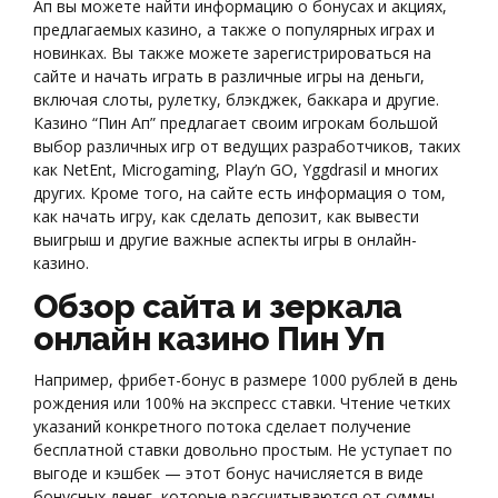
Ап вы можете найти информацию о бонусах и акциях,
предлагаемых казино, а также о популярных играх и
новинках. Вы также можете зарегистрироваться на
сайте и начать играть в различные игры на деньги,
включая слоты, рулетку, блэкджек, баккара и другие.
Казино “Пин Ап” предлагает своим игрокам большой
выбор различных игр от ведущих разработчиков, таких
как NetEnt, Microgaming, Play’n GO, Yggdrasil и многих
других. Кроме того, на сайте есть информация о том,
как начать игру, как сделать депозит, как вывести
выигрыш и другие важные аспекты игры в онлайн-
казино.
Обзор сайта и зеркала
онлайн казино Пин Уп
Например, фрибет-бонус в размере 1000 рублей в день
рождения или 100% на экспресс ставки. Чтение четких
указаний конкретного потока сделает получение
бесплатной ставки довольно простым. Не уступает по
выгоде и кэшбек — этот бонус начисляется в виде
бонусных денег, которые рассчитываются от суммы