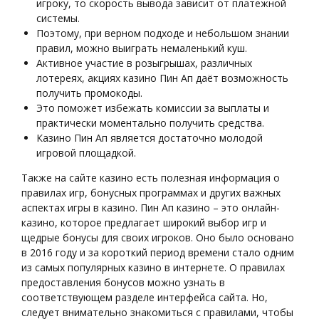
игроку, то скорость вывода зависит от платежной
системы.
Поэтому, при верном подходе и небольшом знании
правил, можно выиграть немаленький куш.
Активное участие в розыгрышах, различных
лотереях, акциях казино Пин Ап даёт возможность
получить промокоды.
Это поможет избежать комиссии за выплаты и
практически моментально получить средства.
Казино Пин Ап является достаточно молодой
игровой площадкой.
Также на сайте казино есть полезная информация о
правилах игр, бонусных программах и других важных
аспектах игры в казино. Пин Ап казино – это онлайн-
казино, которое предлагает широкий выбор игр и
щедрые бонусы для своих игроков. Оно было основано
в 2016 году и за короткий период времени стало одним
из самых популярных казино в интернете. О правилах
предоставления бонусов можно узнать в
соответствующем разделе интерфейса сайта. Но,
следует внимательно знакомиться с правилами, чтобы