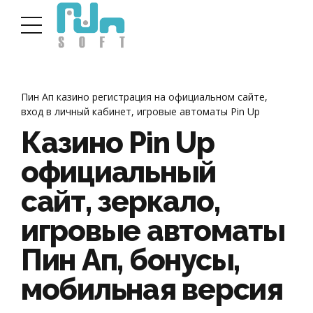
Пин Ап казино регистрация на официальном сайте,
вход в личный кабинет, игровые автоматы Pin Up
Казино Pin Up
официальный
сайт, зеркало,
игровые автоматы
Пин Ап, бонусы,
мобильная версия