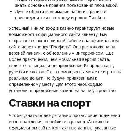
знать основные правила пользования площадкой.
Лучше обратить внимание на регистрацию и
присоединиться в команду игроков Пин Апа.
Успешный Пин Ап вход в казино гарантирует новые
возможности официального сайта клиенту. Ему
открывается вход в личный кабинет на официальном
сайте через кнопку “Профиль”. Она расположена на
верхней панели, с обновленным интерфейсом. Еще
более практичным, чем мобильная версия сайта,
является официальное приложение Pinup для карт,
рулетки и слотов. С его помощью вы можете играть на
реальные деньги, не будучи привязанным к
определенному месту. Для этого необходимо
установить приложение казино на ваше устройство.
Ставки на спорт
Чтобы узнать более детально про условие получения
вознаграждения, перейдите в раздел «Акции» на
официальном сайте. Контактные данные, указанные