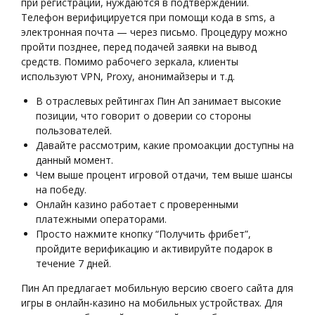
при регистрации, нуждаются в подтверждении.
Телефон верифицируется при помощи кода в sms, а
электронная почта — через письмо. Процедуру можно
пройти позднее, перед подачей заявки на вывод
средств. Помимо рабочего зеркала, клиенты
используют VPN, Proxy, анонимайзеры и т.д.
В отраслевых рейтингах Пин Ап занимает высокие
позиции, что говорит о доверии со стороны
пользователей.
Давайте рассмотрим, какие промоакции доступны на
данный момент.
Чем выше процент игровой отдачи, тем выше шансы
на победу.
Онлайн казино работает с проверенными
платежными операторами.
Просто нажмите кнопку “Получить фрибет”,
пройдите верификацию и активируйте подарок в
течение 7 дней.
Пин Ап предлагает мобильную версию своего сайта для
игры в онлайн-казино на мобильных устройствах. Для