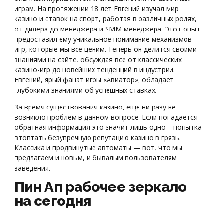
играм. На протяжении 18 лет Евгений изучал мир
казино и ставок на спорт, работая в различных ролях,
от дилера до менеджера и SMM-менеджера. Этот опыт
предоставил ему уникальное понимание механизмов
игр, которые мы все ценим. Теперь он делится своими
знаниями на сайте, обсуждая все от классических
казино-игр до новейших тенденций в индустрии.
Евгений, ярый фанат игры «Авиатор», обладает
глубокими знаниями об успешных ставках.
За время существования казино, ещё ни разу не
возникло проблем в данном вопросе. Если попадается
обратная информация это значит лишь одно – попытка
втоптать безупречную репутацию казино в грязь.
Классика и продвинутые автоматы — вот, что мы
предлагаем и новым, и бывалым пользователям
заведения.
Пин Ап рабочее зеркало
на сегодня