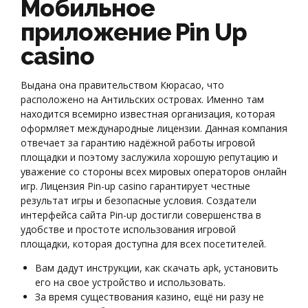
Мобильное
приложение Pin Up
casino
Выдана она правительством Кюрасао, что
расположено на Антильских островах. Именно там
находится всемирно известная организация, которая
оформляет международные лицензии. Данная компания
отвечает за гарантию надёжной работы игровой
площадки и поэтому заслужила хорошую репутацию и
уважение со стороны всех мировых операторов онлайн
игр. Лицензия Pin-up casino гарантирует честные
результат игры и безопасные условия. Создатели
интерфейса сайта Pin-up достигли совершенства в
удобстве и простоте использования игровой
площадки, которая доступна для всех посетителей.
Вам дадут инструкции, как скачать apk, установить
его на свое устройство и использовать.
За время существования казино, ещё ни разу не