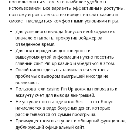
воспользоваться тем, что наиболее удобно в
использовании. Все варианты эффективны и доступны,
поэтому игрок с лёгкостью войдёт на сайт казино и
сможет насладиться комфортными условиями игры.
Для успешного вывода бонусов необходимо их
вначале отыграть, прокрутив вейджер за
отведённое время.
Для подтверждения достоверности
вышеупомянутой информации нужно посетить
главный сайт Pin-up казино и убедиться в этом.
Онлайн-игры здесь выплачиваются честно, а
проблемы с выводом выигрышей никогда не
возникают.
Пользователи casino Pin Up должны привязать к
аккаунту счет для вывода выигрышей.
Не уступает по выгоде и кэшбек — этот бонус
начисляется в виде бонусных денег, которые
рассчитываются от суммы проигрыша.
Преимуществом выступает и обширный функционал,
дублирующий официальный сайт.