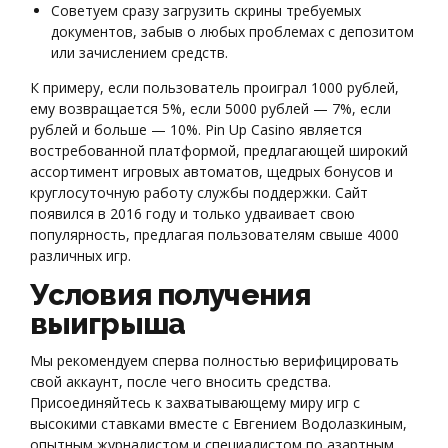
Советуем сразу загрузить скрины требуемых
документов, забыв о любых проблемах с депозитом
или зачислением средств.
К примеру, если пользователь проиграл 1000 рублей,
ему возвращается 5%, если 5000 рублей — 7%, если
рублей и больше — 10%. Pin Up Casino является
востребованной платформой, предлагающей широкий
ассортимент игровых автоматов, щедрых бонусов и
круглосуточную работу службы поддержки. Сайт
появился в 2016 году и только удваивает свою
популярность, предлагая пользователям свыше 4000
различных игр.
Условия получения
выигрыша
Мы рекомендуем сперва полностью верифицировать
свой аккаунт, после чего вносить средства.
Присоединяйтесь к захватывающему миру игр с
высокими ставками вместе с Евгением Водолазкиным,
опытным журналистом и специалистом по азартным