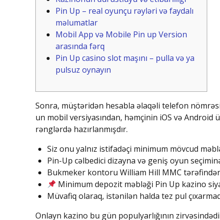
Pin Up – real oyunçu rəyləri və faydalı
məlumatlar
Mobil App və Mobile Pin up Version
arasında fərq
Pin Up casino slot maşını – pulla və ya
pulsuz oynayın
Sonra, müştəridən hesabla əlaqəli telefon nömrəsini
un mobil versiyasından, həmçinin iOS və Android üçün
rənglərdə hazırlanmışdır.
Siz onu yalnız istifadəçi minimum mövcud məbl
Pin-Up cəlbedici dizayna və geniş oyun seçimin
Bukmeker kontoru William Hill MMC tərəfindən
Minimum depozit məbləği Pin Up kazino siyasə
Müvafiq olaraq, istənilən halda tez pul çıxarmaq
Onlayn kazino bu gün populyarlığının zirvəsindədi