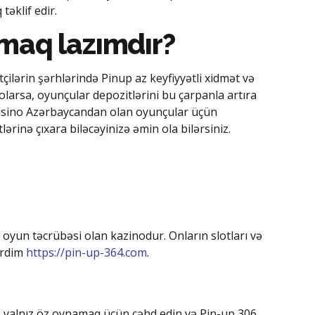
əklif edir.
rmaq lazımdır?
çilərin şərhlərində Pinup az keyfiyyətli xidmət və
arsa, oyunçular depozitlərini bu çarpanla artıra
 casino Azərbaycandan olan oyunçular üçün
ərinə çıxara biləcəyinizə əmin ola bilərsiniz.
oyun təcrübəsi olan kazinodur. Onların slotları və
irdim
https://pin-up-364.com
.
l, yalnız öz oynamaq üçün cəhd edin və Pin-up 306