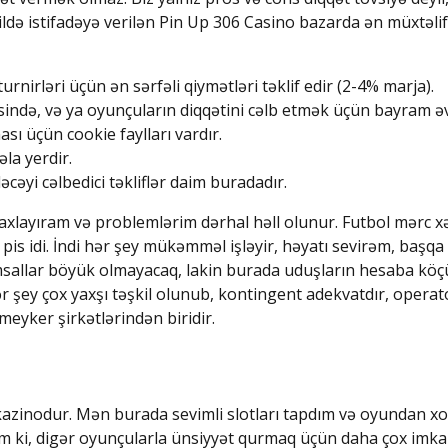
 ildə istifadəyə verilən Pin Up 306 Casino bazarda ən müxtəl
urnirləri üçün ən sərfəli qiymətləri təklif edir (2-4% marja).
sində, və ya oyunçuların diqqətini cəlb etmək üçün bayram əv
sı üçün cookie faylları vardır.
la yerdir.
ləcəyi cəlbedici təkliflər daim buradadır.
 saxlayıram və problemlərim dərhal həll olunur. Futbol mərc 
aha pis idi. İndi hər şey mükəmməl işləyir, həyatı sevirəm, ba
sallar böyük olmayacaq, lakin burada uduşların hesaba köçü
şey çox yaxşı təşkil olunub, kontingent adekvatdır, operator
eyker şirkətlərindən biridir.
kazinodur. Mən burada sevimli slotları tapdım və oyundan xo
 ki, digər oyunçularla ünsiyyət qurmaq üçün daha çox imkanl