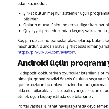
edən kazinodur.
Şirkət bütün məşhur sistemlər üçün proqramlar
bilsinlər.
Onların müxtəlif slot, poker və digər kart oyunla
Qeydiyyat prosedurundan keçmiş və kazinoda şəxs
Xoş pin up casino bonuslar əlavə olaraq, bukmeker d
məşhurdur. Bundan əlavə, şirkət əsas idman yarışl
https://pin-up-364.com/aviator/
.
Android üçün proqramı 
İlk depoziti doldurarkən oyunçular istənilən slot maş
olmaqla, qonaq istədiyi ödəniş üsulunu seçə və müva
qumarbazların bu onlayn kazinodan pul çıxarmaqda
əldə edə biləcəklər. Təcrübəli oyunçular üçün depo
etmək üçün Liqpay istifadə edə bilərsiniz .
Portal vasitəsilə rahat naviqasiyanı da qeyd etm