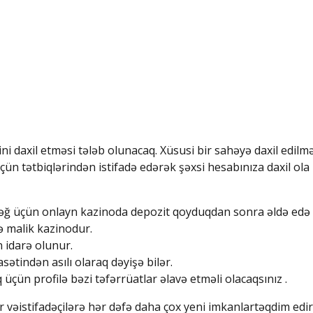
 daxil etməsi tələb olunacaq. Xüsusi bir sahəyə daxil edilməl
 tətbiqlərindən istifadə edərək şəxsi hesabınıza daxil ola bil
əğ üçün onlayn kazinoda depozit qoyduqdan sonra əldə edə b
ə malik kazinodur.
 idarə olunur.
tindən asılı olaraq dəyişə bilər.
 üçün profilə bəzi təfərrüatlar əlavə etməli olacaqsınız .
r vəistifadəçilərə hər dəfə daha çox yeni imkanlartəqdim edi