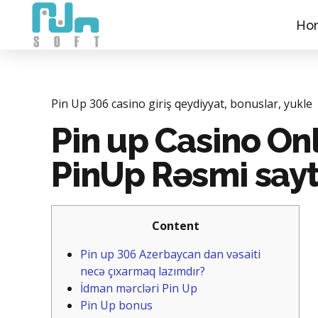
Ho
Pin Up 306 casino giriş qeydiyyat, bonuslar, yukle
Pin up Casino On
PinUp Rəsmi sayt
Content
Pin up 306 Azerbaycan dan vəsaiti
necə çıxarmaq lazımdır?
İdman mərcləri Pin Up
Pin Up bonus