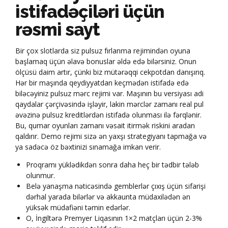
istifadəçiləri üçün
rəsmi sayt
Bir çox slotlarda siz pulsuz fırlanma rejimindən oyuna
başlamaq üçün əlavə bonuslar əldə edə bilərsiniz. Onun
ölçüsü daim artır, çünki biz mütərəqqi cekpotdan danışırıq.
Hər bir maşında qeydiyyatdan keçmədən istifadə edə
biləcəyiniz pulsuz mərc rejimi var. Maşının bu versiyası adi
qaydalar çərçivəsində işləyir, lakin mərclər zamanı real pul
əvəzinə pulsuz kreditlərdən istifadə olunması ilə fərqlənir.
Bu, qumar oyunları zamanı vəsait itirmək riskini aradan
qaldırır. Demo rejimi sizə ən yaxşı strategiyanı tapmağa və
ya sadəcə öz bəxtinizi sınamağa imkan verir.
Proqramı yüklədikdən sonra daha heç bir tədbir tələb
olunmur.
Belə yanaşma nəticəsində gemblerlər çıxış üçün sifarişi
dərhal yarada bilərlər və akkaunta müdaxilədən ən
yüksək müdafiəni təmin edərlər.
O, İngiltərə Premyer Liqasının 1×2 matçları üçün 2-3%