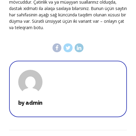
mövcuddur. Çətinlik və ya müəyyən suallarınız olduqda,
dəstək xidməti ilə əlaqə saxlaya bilərsiniz. Bunun üçün saytın
hər səhifəsinin aşağı sağ küncündə təqdim olunan xüsusi bir
düymə var. Sürətli ünsiyyət üçün iki variant var – onlayn çat
və teleqram botu.
by admin