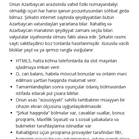
Onun Azərbaycan ərazisində vahid fiziki nümayəndəliyi
olmadığı üçün hər hansı qanun pozuntusundan söhbət gedə
bilməz. Şirkətin internet saytında qeydiyyatdan bütün
Azərbaycan vətəndaşları yararlana bilər. Rahatlıq və
Azərbaycan manatının qeydiyyat zamanı seçilə bilən
valyutalar siyahısında olması faktı əlavə edir. Şirkətin rəsmi
saytı sakitləşdirici boz tonlarda hazırlanmışdır. Xüsusilə vacib
bloklar yaşıl və ya qırmızı rənglə vurğulanır.
HTML5, hətta köhnə telefonlarda da slot maşınları
işlədməyə imkan verir.
O, cari balans, habelə mövcud bonuslar və onların mərc
edilməsi şərtləri haqqında məlumat verir.
Tamamlandıqdan sonra oyunçular ödəniş bölməsindən
istifadə edərək pul çıxara bilirlər.
Onun əsas “xüsusiyyəti” səhifə tərtibatının müəyyən bir
cihazın ekran ölçüsünə uyğunlaşdırılmasıdır.
“Şirkət haqqında” bölmələr var, cavablar-suallar, bonus
proqramı, Məxfilik Siyasəti və s.sosial şəbəkələrə və
bukmeker tərəfdaşlarına istinadlar var
Rahatlığınız üçün proqrama provayder tərəfindən filtr,
həmçinin xüsusi bir şey axtarırsınızsa, axtarış paneli əlavə