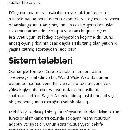
suallar bloku var.
Dünyanın aparıcı istehsalçılarının yüksək tariflərə malik
minlərlə parlaq oyunları müntəzəm olaraq oyunçulara yaxşı
ödənişlər gətirir. Həmçinin, Pin-Up casino geniş bonuslar
sistemini təmin edir. Pin Up az-da tam hüquqlu oyun
fəaliyyəti üçün istifadəçi qeydiyyatdan keçirməlidir. Bunu
ancaq oyun şirkətinin əsas qaydaları ilə tanış olan yetkinlik
yaşına çatmış azərbaycanlı edə bilər.
Sistem tələbləri
Qumar platforması Curacao hökumətindən rəsmi
lisenziyaya malikdir və bu, World Wide Web-də qumar
oynamaq hüququ verir. Pin Up casino öz nüfuzunu çox
yüksək qiymətləndirir və oyunçulara münasibətdə
saxtakarlıq etmir. Saytın Amerika pin-up üslubunda dizaynı
bir çox oyunçunun marağına səbəb olacaq.
Mobil sayt sadələşdirilmiş interfeysə malik olan, lakin bütün
funksional imkanlarını özündə saxlayan rəsmi resursun
adaptiv versiyasıdır. Onun əsas “xüsusiyyəti” səhifə