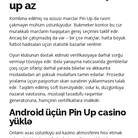
up az
Kombinə edilmiş və xüsusi mərclər Pin-Up-də rəsm
çəkməyin mühüm üstünlüyüdür. Bukmeker kontor bu cür
mürəkkəb mərclərin həqiqətən geniş seçimini təklif edir.
Ancaq bir çatışmazlıq da var – bir çox matçlar, hətta böyük
futbol hadisələri üçün statistik bazarlar verilmir.
Oyun klubunun dəstək xidməti verifikasiyaya dərhal sorğu
verməyi tövsiyyə edir. Belə yanaşma nəticəsində gemblerlər
çıxış üçün sifarişi dərhal yarada bilərlər və akkaunta
müdaxilədən ən yüksək müdafiəni təmin edərlər. Prosedur
yoxlama üçün pasportun skan surətinin yüklənməsini tələb
edir. Təqdim edilmiş soft lisenziyalıdır, odur ki, düzgünlüyə
nəzarət vasitəsinə, müstəqil təsadüfü rəqəmlər
generatoruna, həmçinin sertifikatlara malikdir.
Android üçün Pin Up casino
yüklə
Onların əsas üstünlüyü əsl kazino atmosferini hiss etmək