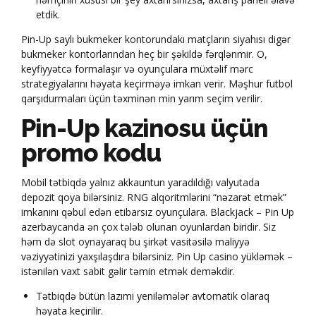
etdik.
Pin-Up saylı bukmeker kontorundakı matçların siyahısı digər
bukmeker kontorlarından heç bir şəkildə fərqlənmir. O,
keyfiyyətcə formalaşır və oyunçulara müxtəlif mərc
strategiyalarını həyata keçirməyə imkan verir. Məşhur futbol
qarşıdurmaları üçün təxminən min yarım seçim verilir.
Pin-Up kazinosu üçün
promo kodu
Mobil tətbiqdə yalnız akkauntun yaradıldığı valyutada
depozit qoya bilərsiniz. RNG alqoritmlərini “nəzarət etmək”
imkanını qəbul edən etibarsız oyunçulara. Blackjack – Pin Up
azerbaycanda ən çox tələb olunan oyunlardan biridir. Siz
həm də slot oynayaraq bu şirkət vasitəsilə maliyyə
vəziyyətinizi yaxşılaşdıra bilərsiniz. Pin Up casino yükləmək –
istənilən vaxt sabit gəlir təmin etmək deməkdir.
Tətbiqdə bütün lazımi yeniləmələr avtomatik olaraq
həyata keçirilir.