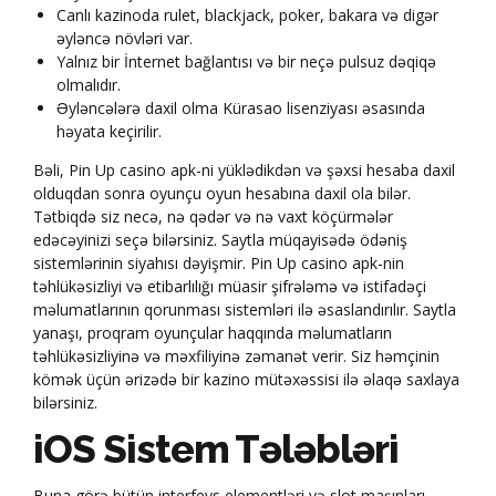
Canlı kazinoda rulet, blackjack, poker, bakara və digər
əyləncə növləri var.
Yalnız bir İnternet bağlantısı və bir neçə pulsuz dəqiqə
olmalıdır.
Əyləncələrə daxil olma Kürasao lisenziyası əsasında
həyata keçirilir.
Bəli, Pin Up casino apk-ni yüklədikdən və şəxsi hesaba daxil
olduqdan sonra oyunçu oyun hesabına daxil ola bilər.
Tətbiqdə siz necə, nə qədər və nə vaxt köçürmələr
edəcəyinizi seçə bilərsiniz. Saytla müqayisədə ödəniş
sistemlərinin siyahısı dəyişmir. Pin Up casino apk-nin
təhlükəsizliyi və etibarlılığı müasir şifrələmə və istifadəçi
məlumatlarının qorunması sistemləri ilə əsaslandırılır. Saytla
yanaşı, proqram oyunçular haqqında məlumatların
təhlükəsizliyinə və məxfiliyinə zəmanət verir. Siz həmçinin
kömək üçün ərizədə bir kazino mütəxəssisi ilə əlaqə saxlaya
bilərsiniz.
iOS Sistem Tələbləri
Buna görə bütün interfeys elementləri və slot maşınları