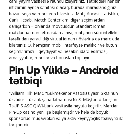
canlı yayım vasitəsilə raundu izləyirsiniz. Tətbiqdəki hər bir
intizamın ayrıca səhifəsi olacaq, burada maraqlandığınız
bazarı seçə və mərc edə bilərsiniz. Matç öncəsi statistika,
Canlı Hesab, Match Center kimi digər seçimlərdən
danışarkən – onlar da mövcuddur. Standart idman
matçlarına mərc etməkdən əlavə, matçların süni intellekt
tərəfindən yaradıldığı virtual idman növlərinə də mərc edə
bilərsiniz. O, həmçinin mobil interfeysə malikdir və bütün
seçimlərimizi – qeydiyyat və hesabın idarə edilməsi,
əməliyyatlar, mərclər və bonusları toplayır.
Pin Up Yüklə – Android
tətbiqi
“William Hill” MMC “Bukmekerlər Assosiasiyası” SRO-nun
üzvüdür – üzvlük şəhadətnaməsi № 8. Müştəri ödənişləri
TsUPIS ASC QIWI-bank vasitəsilə həyata keçirilir. Mərclər
Pin-Up casino yeni işə başlamışdır və hələ də böyük
sponsorluq müqavilələri və ya aktiv xeyriyyəçilik fəaliyyəti ilə
fərqlənmir.