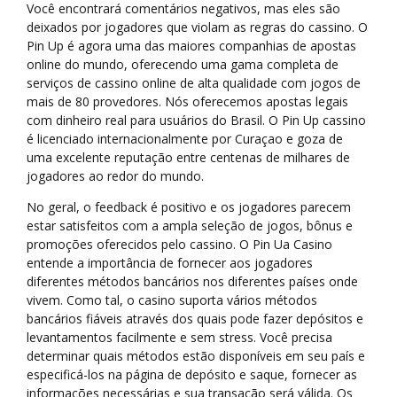
Você encontrará comentários negativos, mas eles são
deixados por jogadores que violam as regras do cassino. O
Pin Up é agora uma das maiores companhias de apostas
online do mundo, oferecendo uma gama completa de
serviços de cassino online de alta qualidade com jogos de
mais de 80 provedores. Nós oferecemos apostas legais
com dinheiro real para usuários do Brasil. O Pin Up cassino
é licenciado internacionalmente por Curaçao e goza de
uma excelente reputação entre centenas de milhares de
jogadores ao redor do mundo.
No geral, o feedback é positivo e os jogadores parecem
estar satisfeitos com a ampla seleção de jogos, bônus e
promoções oferecidos pelo cassino. O Pin Ua Casino
entende a importância de fornecer aos jogadores
diferentes métodos bancários nos diferentes países onde
vivem. Como tal, o casino suporta vários métodos
bancários fiáveis ​​através dos quais pode fazer depósitos e
levantamentos facilmente e sem stress. Você precisa
determinar quais métodos estão disponíveis em seu país e
especificá-los na página de depósito e saque, fornecer as
informações necessárias e sua transação será válida. Os