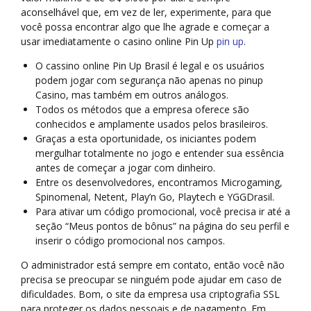
aconselhável que, em vez de ler, experimente, para que
você possa encontrar algo que lhe agrade e começar a
usar imediatamente o casino online Pin Up
pin up
.
O cassino online Pin Up Brasil é legal e os usuários
podem jogar com segurança não apenas no pinup
Casino, mas também em outros análogos.
Todos os métodos que a empresa oferece são
conhecidos e amplamente usados pelos brasileiros.
Graças a esta oportunidade, os iniciantes podem
mergulhar totalmente no jogo e entender sua essência
antes de começar a jogar com dinheiro.
Entre os desenvolvedores, encontramos Microgaming,
Spinomenal, Netent, Play’n Go, Playtech e YGGDrasil.
Para ativar um código promocional, você precisa ir até a
seção “Meus pontos de bônus” na página do seu perfil e
inserir o código promocional nos campos.
O administrador está sempre em contato, então você não
precisa se preocupar se ninguém pode ajudar em caso de
dificuldades. Bom, o site da empresa usa criptografia SSL
para proteger os dados pessoais e de pagamento. Em