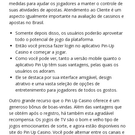
medidas para ajudar os jogadores a manter o controle de
suas atividades de apostas. Atendimento ao Cliente é um
aspecto igualmente importante na avaliação de cassinos e
apostas no Brasil.
Somente depois disso, os usuários poderão aproveitar
todo o potencial de jogo da plataforma.
Então você precisa fazer login no aplicativo Pin-Up
Casino e começar a jogar.
Como você pode ver, tanto a versão mobile quanto o
aplicativo Pin Up têm suas vantagens, pelas quais os
usuários os adoram.
Ele se destaca por sua interface amigável, design
atrativo e uma vasta seleção de opções de
entretenimento para jogadores de todos os gostos.
Outro grande recurso que o Pin Up Casino oferece é um
generoso bônus de boas-vindas. Além das vantagens que
se obtém após o registro, há também esta agradável
recompensa. Os jogos de TV são o bom e velho tipo de
jogos emocionantes de sorte, e agora estão disponíveis no
site do Pin Up Casino. Você pode alternar entre os canais e