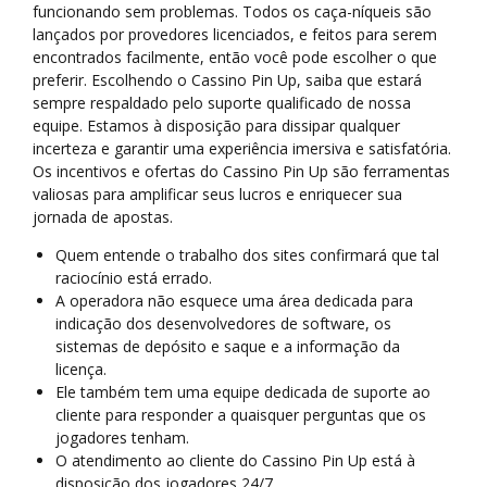
funcionando sem problemas. Todos os caça-níqueis são
lançados por provedores licenciados, e feitos para serem
encontrados facilmente, então você pode escolher o que
preferir. Escolhendo o Cassino Pin Up, saiba que estará
sempre respaldado pelo suporte qualificado de nossa
equipe. Estamos à disposição para dissipar qualquer
incerteza e garantir uma experiência imersiva e satisfatória.
Os incentivos e ofertas do Cassino Pin Up são ferramentas
valiosas para amplificar seus lucros e enriquecer sua
jornada de apostas.
Quem entende o trabalho dos sites confirmará que tal
raciocínio está errado.
A operadora não esquece uma área dedicada para
indicação dos desenvolvedores de software, os
sistemas de depósito e saque e a informação da
licença.
Ele também tem uma equipe dedicada de suporte ao
cliente para responder a quaisquer perguntas que os
jogadores tenham.
O atendimento ao cliente do Cassino Pin Up está à
disposição dos jogadores 24/7.