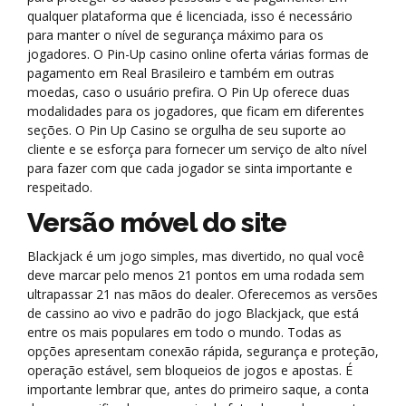
qualquer plataforma que é licenciada, isso é necessário
para manter o nível de segurança máximo para os
jogadores. O Pin-Up casino online oferta várias formas de
pagamento em Real Brasileiro e também em outras
moedas, caso o usuário prefira. O Pin Up oferece duas
modalidades para os jogadores, que ficam em diferentes
seções. O Pin Up Casino se orgulha de seu suporte ao
cliente e se esforça para fornecer um serviço de alto nível
para fazer com que cada jogador se sinta importante e
respeitado.
Versão móvel do site
Blackjack é um jogo simples, mas divertido, no qual você
deve marcar pelo menos 21 pontos em uma rodada sem
ultrapassar 21 nas mãos do dealer. Oferecemos as versões
de cassino ao vivo e padrão do jogo Blackjack, que está
entre os mais populares em todo o mundo. Todas as
opções apresentam conexão rápida, segurança e proteção,
operação estável, sem bloqueios de jogos e apostas. É
importante lembrar que, antes do primeiro saque, a conta