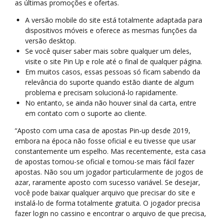
as últimas promoções e ofertas.
A versão mobile do site está totalmente adaptada para
dispositivos móveis e oferece as mesmas funções da
versão desktop.
Se você quiser saber mais sobre qualquer um deles,
visite o site Pin Up e role até o final de qualquer página.
Em muitos casos, essas pessoas só ficam sabendo da
relevância do suporte quando estão diante de algum
problema e precisam solucioná-lo rapidamente.
No entanto, se ainda não houver sinal da carta, entre
em contato com o suporte ao cliente.
“Aposto com uma casa de apostas Pin-up desde 2019,
embora na época não fosse oficial e eu tivesse que usar
constantemente um espelho. Mas recentemente, esta casa
de apostas tornou-se oficial e tornou-se mais fácil fazer
apostas. Não sou um jogador particularmente de jogos de
azar, raramente aposto com sucesso variável. Se desejar,
você pode baixar qualquer arquivo que precisar do site e
instalá-lo de forma totalmente gratuita. O jogador precisa
fazer login no cassino e encontrar o arquivo de que precisa,