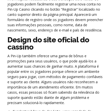
jogadores podem facilmente registrar uma nova conta no
Pin-Up Casino clicando no botão “Registrar” localizado no
canto superior direito da página principal. Aparecerá um
formulário de registro onde os jogadores devem preencher
suas informações pessoais, como nome, data de
nascimento, sexo, endereço de e-mail e país de residência.
Design do site oficial do
cassino
A Pin-Up também oferece uma gama de bônus e
promoções para seus usuários, o que pode ajudá-los a
aumentar suas chances de ganhar muito. A plataforma é
popular entre os jogadores porque oferece um ambiente
seguro para jogar, com métodos de pagamento confiáveis
e suporte ao cliente. Alguns usuários não reconhecem a
importância de um atendimento eficiente. Em muitos
casos, essas pessoas só ficam sabendo da relevância do
suporte quando estão diante de algum problema e
precisam solucioná-lo rapidamente.