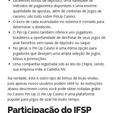
Excelentes bônus de depósito, uma variedade de
métodos de pagamento disponíveis e uma enorme
quantidade de apostas, além de centenas de jogos de
cassino, são tudo sobre PinUp Casino.
O lucro de cada acumulador no sistema é somado para
determinar o dividendo.
O Pin Up Casino também oferece aos jogadores
brasileiros a oportunidade de desfrutar de seus jogos de
azar favoritos sem taxas de depósito ou saque.
No geral, o Pin Up Casino é uma ótima opção para
jogadores que desejam uma ampla seleção de jogos,
bônus e promoções.
Uma companhia registrada sob as leis do Chipre, sendo
sua empresa-mãe a Carletta NV.
Na verdade, este é outro tipo de bônus de boas-vindas,
pois apenas novos usuários podem obtê-lo. As instruções
abaixo descrevem como você pode obter rodadas grátis
no Casino Pin Up. O Pin Up Casino é uma plataforma
popular para jogos de azar há muito tempo.
Participação do IFSP