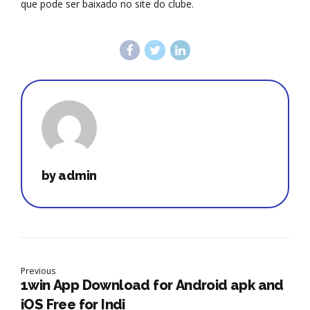
que pode ser baixado no site do clube.
by admin
Previous
1win App Download for Android apk and
iOS Free for Indi