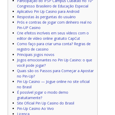
Participação do IFSP Campus Cubatão no 10°
Congresso Brasileiro de Educação Especial
Aplicativo Pin Up Casino para Android
Respostas às perguntas do usuário
Prós e contras de jogar com dinheiro real no
Pin-UP Casino
Crie efeitos incríveis em seus vídeos com o
editor de vídeo online gratuito CapCut
Como faço para criar uma conta? Regras de
registro de cassino
Principais jogos novos
Jogos emocionantes no Pin Up Casino: o que
você pode jogar?
Quais são os Passos para Começar a Apostar
no Pin-Up?
Pin Up Casino — Jogue online no site oficial
no Brasil
É possível jogar o modo demo
gratuitamente?
Site Oficial Pin Up Casino do Brasil
Pin-Up Casino Ao Vivo
Licença