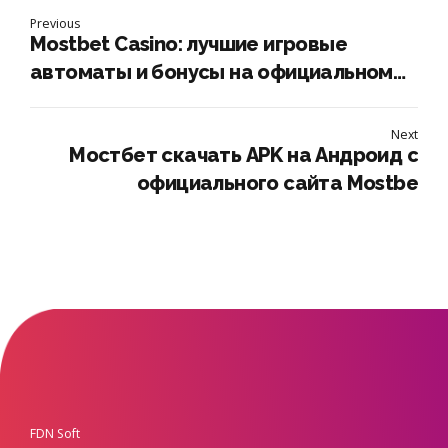
Previous
Mostbet Casino: лучшие игровые
автоматы и бонусы на официальном
сайт
Next
Мостбет скачать APK на Андроид с
официального сайта Mostbe
FDN Soft