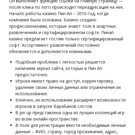
Он выполняет функцию ссылки на главную страницу —
после клика по лого происходит переадресация на нее.
Начало работы казино Пин Ап – 2016 год, когда
компания была основана. Казино создано
профессионалами, которые знают толк в азартных
развлечениях и сертифицированном софте. Пинап
казино предлагает гостям только сертифицированный
софт. Ассортимент развлечений постоянно
обновляется и дополняется новинками.
Подобная проблема с легкостью решается
наличием зеркал сайта, которых в Пин Ап
предостаточно.
Игроки имеют право на доступ, корректировку,
удаление своих личных данных или ограничение их
использования.
Конечно, их использование расширяет возможности
игроков в запуске барабанов слотов.
В pin up представлена одна из лучших коллекций игр
во всем онлайн-пространстве.
В поле для регистрации ввести необходимые личные
данные – ФИО, страну, город проживания, адрес,