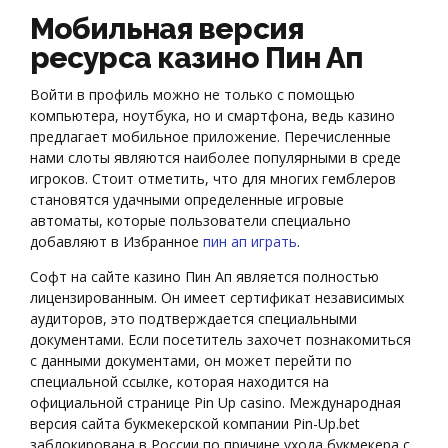
Мобильная версия
ресурса казино Пин Ап
Войти в профиль можно не только с помощью
компьютера, ноутбука, но и смартфона, ведь казино
предлагает мобильное приложение. Перечисленные
нами слоты являются наиболее популярными в среде
игроков. Стоит отметить, что для многих гемблеров
становятся удачными определенные игровые
автоматы, которые пользователи специально
добавляют в Избранное
пин ап играть
.
Софт на сайте казино Пин Ап является полностью
лицензированным. Он имеет сертификат независимых
аудиторов, это подтверждается специальными
документами. Если посетитель захочет познакомиться
с данными документами, он может перейти по
специальной ссылке, которая находится на
официальной странице Pin Up casino. Международная
версия сайта букмекерской компании Pin-Up.bet
заблокирована в России по причине ухода букмекера с