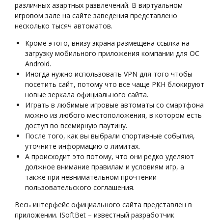
различных азартных развлечений. В виртуальном
игровом зале на сайте заведения представлено
несколько тысяч автоматов.
Кроме этого, внизу экрана размещена ссылка на
загрузку мобильного приложения компании для ОС
Android.
Иногда нужно использовать VPN для того чтобы
посетить сайт, потому что все чаще РКН блокируют
новые зеркала официального сайта.
Играть в любимые игровые автоматы со смартфона
можно из любого местоположения, в котором есть
доступ во всемирную паутину.
После того, как вы выбрали спортивные события,
уточните информацию о лимитах.
А происходит это потому, что они редко уделяют
должное внимание правилам и условиям игр, а
также при невнимательном прочтении
пользовательского соглашения.
Весь интерфейс официального сайта представлен в
приложении. ISoftBet – известный разработчик