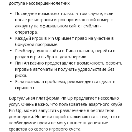
доступа несовершеннолетних.
Последнее возможно только в том случае, если
после регистрации игрок привязал свой номер к
аккаунту на официальном сайте гемблинг-
оператора.
Каждый игрок в Pin Up имеет право на участие в
бонусной программе.
Гемблеру нужно зайти в Пинап казино, перейти в
раздел игр и выбрать демо-версию.
Пин Ап казино предоставляет возможность освоить
игровые автоматы и получить удовольствие без
риска.
Если возникла проблема, рекомендуется сделать
скриншот.
Виртуальная платформа Pin Up предлагает несколько
услуг. Очень важно, что пользователь азартного клуба
Pin-Up, может запустить развлечение в бесплатной
демоверсии. Новички порой сталкиваются с тем, что в
необходимое время не могут вывести денежные
средства со своего игрового счета.