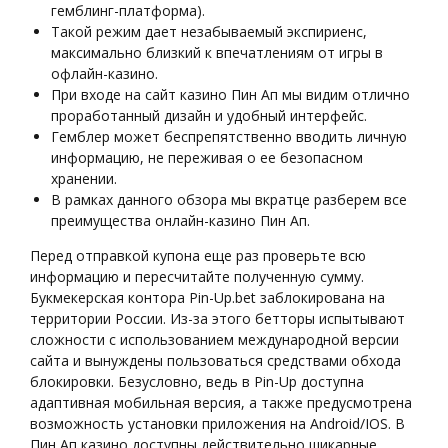
гемблинг-платформа).
Такой режим дает незабываемый экспириенс,
максимально близкий к впечатлениям от игры в
офлайн-казино.
При входе на сайт казино Пин Ап мы видим отлично
проработанный дизайн и удобный интерфейс.
Гемблер может беспрепятственно вводить личную
информацию, не переживая о ее безопасном
хранении.
В рамках данного обзора мы вкратце разберем все
преимущества онлайн-казино Пин Ап.
Перед отправкой купона еще раз проверьте всю
информацию и пересчитайте полученную сумму.
Букмекерская контора Pin-Up.bet заблокирована на
территории России. Из-за этого бетторы испытывают
сложности с использованием международной версии
сайта и вынуждены пользоваться средствами обхода
блокировки. Безусловно, ведь в Pin-Up доступна
адаптивная мобильная версия, а также предусмотрена
возможность установки приложения на Android/IOS. В
Пин Ап казино доступны действительно шикарные