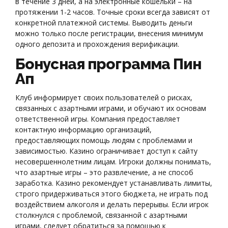
в течение 3 дней, а на электронные кошельки – на
протяжении 1-2 часов. Точные сроки всегда зависят от
конкретной платежной системы. Выводить деньги
можно только после регистрации, внесения минимум
одного депозита и прохождения верификации.
Бонусная программа Пин
Ап
Клуб информирует своих пользователей о рисках,
связанных с азартными играми, и обучают их основам
ответственной игры. Компания предоставляет
контактную информацию организаций,
предоставляющих помощь людям с проблемами и
зависимостью. Казино ограничивает доступ к сайту
несовершеннолетним лицам. Игроки должны понимать,
что азартные игры – это развлечение, а не способ
заработка. Казино рекомендует устанавливать лимиты,
строго придерживаться этого бюджета, не играть под
воздействием алкоголя и делать перерывы. Если игрок
столкнулся с проблемой, связанной с азартными
играми, следует обратиться за помощью к