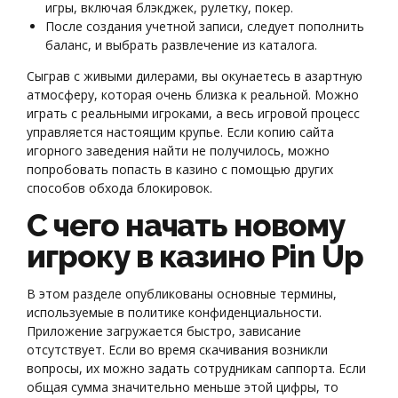
игры, включая блэкджек, рулетку, покер.
После создания учетной записи, следует пополнить
баланс, и выбрать развлечение из каталога.
Сыграв с живыми дилерами, вы окунаетесь в азартную
атмосферу, которая очень близка к реальной. Можно
играть с реальными игроками, а весь игровой процесс
управляется настоящим крупье. Если копию сайта
игорного заведения найти не получилось, можно
попробовать попасть в казино с помощью других
способов обхода блокировок.
С чего начать новому
игроку в казино Pin Up
В этом разделе опубликованы основные термины,
используемые в политике конфиденциальности.
Приложение загружается быстро, зависание
отсутствует. Если во время скачивания возникли
вопросы, их можно задать сотрудникам саппорта. Если
общая сумма значительно меньше этой цифры, то