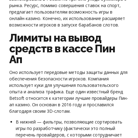
рынка. Ресурс, помимо совершения ставок на спорт,
предлагает пользователям возможность игры в
онлайн-казино. Конечно, их использование расширяет
возможности игроков в запуске барабанов слотов.
Лимиты на вывод
средств в кассе Пин
Ап
Оно использует передовые методы защиты данных для
обеспечения безопасности игроков. Компания
использует куки для улучшения пользовательского
опыта и анализа трафика. Еще один известный бренд
Betsoft относится к категории лучшие провайдеры Пин-
ап казино. Он основан в 2016 году и прославился
благодаря своим 3D-слотам.
В нижней — фильтры, позволяющие сортировать
игры по разработчику (фактически это полный
перечень провайдеров, с которыми сотрудничает