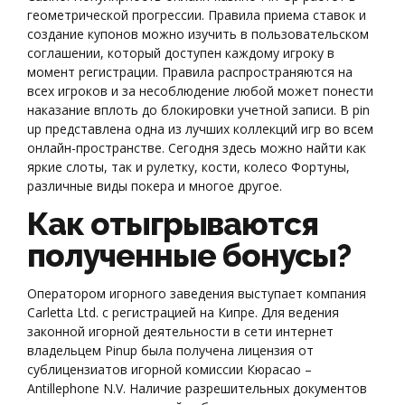
геометрической прогрессии. Правила приема ставок и
создание купонов можно изучить в пользовательском
соглашении, который доступен каждому игроку в
момент регистрации. Правила распространяются на
всех игроков и за несоблюдение любой может понести
наказание вплоть до блокировки учетной записи. В pin
up представлена одна из лучших коллекций игр во всем
онлайн-пространстве. Сегодня здесь можно найти как
яркие слоты, так и рулетку, кости, колесо Фортуны,
различные виды покера и многое другое.
Как отыгрываются
полученные бонусы?
Оператором игорного заведения выступает компания
Carletta Ltd. с регистрацией на Кипре. Для ведения
законной игорной деятельности в сети интернет
владельцем Pinup была получена лицензия от
сублицензиатов игорной комиссии Кюрасао –
Antillephone N.V. Наличие разрешительных документов