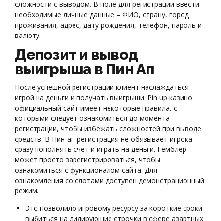
сложности с выводом. В поле для регистрации ввести
необходимые личные данные – ФИО, страну, город
проживания, адрес, дату рождения, телефон, пароль и
валюту.
Депозит и вывод
выигрыша в Пин Ап
После успешной регистрации клиент наслаждаться
игрой на деньги и получать выигрыши. Pin up казино
официальный сайт имеет некоторые правила, с
которыми следует ознакомиться до момента
регистрации, чтобы избежать сложностей при выводе
средств. В Пин-ап регистрация не обязывает игрока
сразу пополнять счет и играть на деньги. Гемблер
может просто зарегистрироваться, чтобы
ознакомиться с функционалом сайта. Для
ознакомления со слотами доступен демонстрационный
режим.
Это позволило игровому ресурсу за короткие сроки
выбиться на лидирующие строчки в сфере азартных