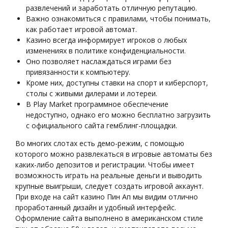
развлечений и заработать отличную репутацию.
Важно ознакомиться с правилами, чтобы понимать,
как работает игровой автомат.
Казино всегда информирует игроков о любых
изменениях в политике конфиденциальности.
Оно позволяет наслаждаться играми без
привязанности к компьютеру.
Кроме них, доступны ставки на спорт и киберспорт,
столы с живыми дилерами и лотереи.
В Play Market программное обеспечение
недоступно, однако его можно бесплатно загрузить
с официального сайта гемблинг-площадки.
Во многих слотах есть демо-режим, с помощью
которого можно развлекаться в игровые автоматы без
каких-либо депозитов и регистрации. Чтобы имеет
возможность играть на реальные деньги и выводить
крупные выигрыши, следует создать игровой аккаунт.
При входе на сайт казино Пин Ап мы видим отлично
проработанный дизайн и удобный интерфейс.
Оформление сайта выполнено в американском стиле