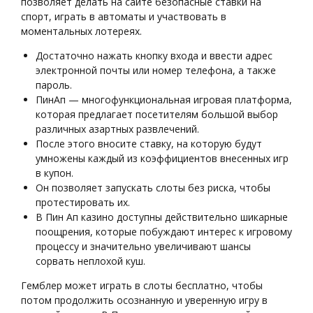
позволяет делать на сайте безопасные ставки на
спорт, играть в автоматы и участвовать в
моментальных лотереях.
Достаточно нажать кнопку входа и ввести адрес
электронной почты или номер телефона, а также
пароль.
ПинАп — многофункциональная игровая платформа,
которая предлагает посетителям большой выбор
различных азартных развлечений.
После этого вносите ставку, на которую будут
умножены каждый из коэффициентов внесенных игр
в купон.
Он позволяет запускать слоты без риска, чтобы
протестировать их.
В Пин Ап казино доступны действительно шикарные
поощрения, которые побуждают интерес к игровому
процессу и значительно увеличивают шансы
сорвать неплохой куш.
Гемблер может играть в слоты бесплатно, чтобы
потом продолжить осознанную и уверенную игру в