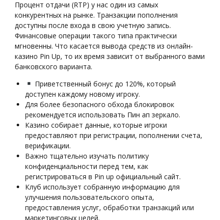
Процент отдачи (RTP) у нас один из самых
конкурентных на рынке. Транзакции пополнения
доступны после входа в свою учетную запись.
Финансовые операции такого типа практически
мгновенны. Что касается вывода средств из онлайн-
казино Pin Up, то их время зависит от выбранного вами
банковского варианта.
Приветственный бонус до 120%, который
доступен каждому новому игроку.
Для более безопасного обхода блокировок
рекомендуется использовать Пин ап зеркало.
Казино собирает данные, которые игроки
предоставляют при регистрации, пополнении счета,
верификации.
Важно тщательно изучать политику
конфиденциальности перед тем, как
регистрироваться в Pin up официальный сайт.
Клуб использует собранную информацию для
улучшения пользовательского опыта,
предоставления услуг, обработки транзакций или
маркетинговых целей.