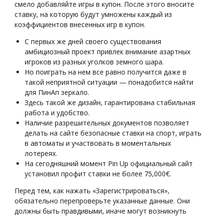
смело добавляйте игры в купон. После этого вносите
ставку, на которую будут умножены каждый из
коэффициентов внесенных игр в купон.
С первых же дней своего существования
амбициозный проект привлек внимание азартных
игроков из разных уголков земного шара.
Но поиграть на нем все равно получится даже в
такой неприятной ситуации — понадобится найти
для ПинАп зеркало.
Здесь такой же дизайн, гарантирована стабильная
работа и удобство.
Наличие разрешительных документов позволяет
делать на сайте безопасные ставки на спорт, играть
в автоматы и участвовать в моментальных
лотереях.
На сегодняшний момент Pin Up официальный сайт
установил профит ставки не более 75,000€.
Перед тем, как нажать «Зарегистрироваться»,
обязательно перепроверьте указанные данные. Они
должны быть правдивыми, иначе могут возникнуть