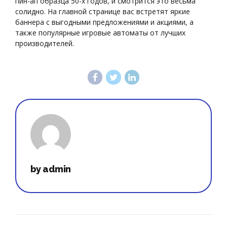
пин-ап образца 50-х годов, и смотрится это весьма
солидно. На главной странице вас встретят яркие
баннера с выгодными предложениями и акциями, а
также популярные игровые автоматы от лучших
производителей.
by admin