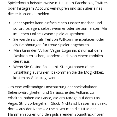
Spielerkonto beispielsweise mit seinem Facebook-, Twitter-
oder Instagram-Account verknüpfen und sich über eines
dieser Konten anmelden.
Jeder Spieler kann einfach einen Einsatz machen und
sofort loslegen, selbst wenn er oder sie zum ersten Mal
im Leben Online Casino Spiele ausprobiert.
Sie werden oft als Teil von Willkommenspaketen oder
als Belohnungen für treue Spieler angeboten.
Man kann den Vulkan Vegas Login nicht nur auf dem
Desktop erreichen, sondern auch von einem mobilen
Gerät aus.
Wenn Sie Casino Spiele mit Startguthaben ohne
Einzahlung ausführen, bekommen Sie die Möglichkeit,
kostenlos Geld zu gewinnen.
Um eine vollständige Einschätzung der spektakulären
Sehenswürdigkeiten und Geräusche des Vulkans zu
erhalten, haben die Gäste, die am Mirage auf dem Las
Vegas Strip vorbeigehen, Glück. Nichts ist besser, als direkt
dort – aus der Nähe – zu sein, wo man die Hitze der
Flammen spüren und den pulsierenden Soundtrack hören