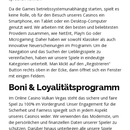
Da die Games betriebssystemunabhängig starten, spielt es
keine Rolle, ob für den Besuch unseres Casinos ein
Smartphone, ein Tablet oder ein Desktop-Computer
genutzt wird. Wir arbeiten mit den besten und beliebtesten
Providern zusammen, wie NetEnt, Play’n Go oder
Microgaming. Daher haben wir sowohl Klassiker als auch
innovative Neuerscheinungen im Programm. Um die
Navigation und das Suchen der Lieblingsspiele zu
vereinfachen, haben wir unsere Spiele in eindeutige
Kategorien unterteilt. Man klickt auf den „Registrieren“
Button rechts oben in der Ecke, dann öffnet sich ein Fenster
mit einigen Feldern.
Boni & Loyalitätsprogramm
Im Online Casino Vulkan Vegas steht das sichere und faire
Spiel zu 100% im Vordergrund. Unser Engagement für die
Sicherheit und Fairness spiegelt sich in jedem Aspekt
unseres Casinos wider. Wir verwenden das Modernste, um
die persönlichen und finanziellen Daten unserer Spieler zu
schützen. Darüber hinaus unterliegen alle unsere Spiele