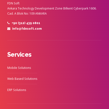
FDN Soft
Ankara Technology Development Zone Bilkent Cyberpark 1606.
Cad. A Blok No: 109 ANKARA
+90 (312) 439 0801
info@fdnsoft.com
Services
Mobile Solutions
Web Based Solutions
ERP Solutions