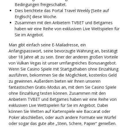
Bedingungen freigeschaltet.
Dies berichtete das Portal Travel Weekly [Seite auf
Englisch] diese Woche.
Zusammen mit den Anbietern TVBET und Betgames
haben wir eine Reihe von exklusiven Live Wettspielen für
Sie im Angebot.
Man gibt einfach seine E-Mailadresse, ein
Anfangspasswort, seine bevorzugte Währung an, bestätigt
über 18 Jahre alt zu sein. Einer der anderen großen Vorteile
von Vulkan Vegas ist unser umfangreiches Bonusangebot.
Wenn Sie Casino Spiele mit Startguthaben ohne Einzahlung
ausführen, bekommen Sie die Möglichkeit, kostenlos Geld
zu gewinnen. Außerdem bieten wir Ihnen unseren
fantastischen Gratis-Modus an, mit dem Sie Casino Spiele
ohne Einzahlung testen können. Zusammen mit den
Anbietern TVBET und Betgames haben wir eine Reihe von
exklusiven Live Wettspielen für Sie im Angebot. Dabei
können Sie Wetten auf Kartenspiele wie Baccarat oder
Poker abschließen, oder auch andere Formate wie Würfel
oder sogar das gute alte „Stein, Schere, Papier“ genießen.