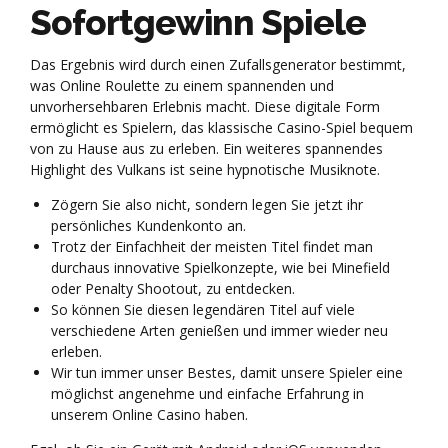
Sofortgewinn Spiele
Das Ergebnis wird durch einen Zufallsgenerator bestimmt,
was Online Roulette zu einem spannenden und
unvorhersehbaren Erlebnis macht. Diese digitale Form
ermöglicht es Spielern, das klassische Casino-Spiel bequem
von zu Hause aus zu erleben. Ein weiteres spannendes
Highlight des Vulkans ist seine hypnotische Musiknote.
Zögern Sie also nicht, sondern legen Sie jetzt ihr
persönliches Kundenkonto an.
Trotz der Einfachheit der meisten Titel findet man
durchaus innovative Spielkonzepte, wie bei Minefield
oder Penalty Shootout, zu entdecken.
So können Sie diesen legendären Titel auf viele
verschiedene Arten genießen und immer wieder neu
erleben.
Wir tun immer unser Bestes, damit unsere Spieler eine
möglichst angenehme und einfache Erfahrung in
unserem Online Casino haben.