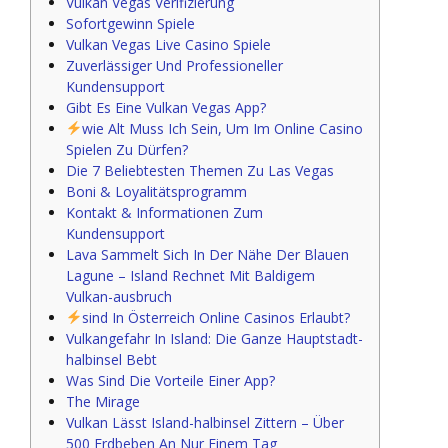
Vulkan Vegas Verifizierung
Sofortgewinn Spiele
Vulkan Vegas Live Casino Spiele
Zuverlässiger Und Professioneller
Kundensupport
Gibt Es Eine Vulkan Vegas App?
wie Alt Muss Ich Sein, Um Im Online Casino
Spielen Zu Dürfen?
Die 7 Beliebtesten Themen Zu Las Vegas
Boni & Loyalitätsprogramm
Kontakt & Informationen Zum
Kundensupport
Lava Sammelt Sich In Der Nähe Der Blauen
Lagune – Island Rechnet Mit Baldigem
Vulkan-ausbruch
sind In Österreich Online Casinos Erlaubt?
Vulkangefahr In Island: Die Ganze Hauptstadt-
halbinsel Bebt
Was Sind Die Vorteile Einer App?
The Mirage
Vulkan Lässt Island-halbinsel Zittern – Über
500 Erdbeben An Nur Einem Tag