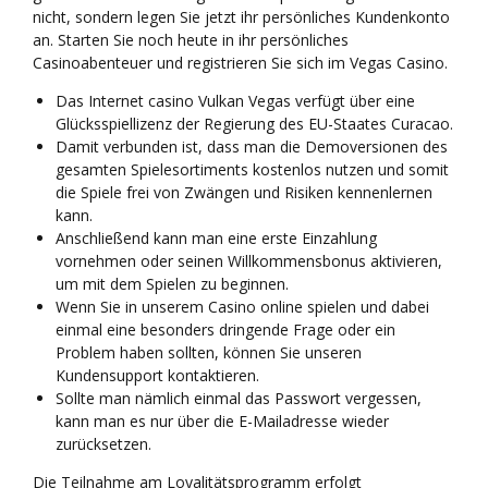
nicht, sondern legen Sie jetzt ihr persönliches Kundenkonto
an. Starten Sie noch heute in ihr persönliches
Casinoabenteuer und registrieren Sie sich im Vegas Casino.
Das Internet casino Vulkan Vegas verfügt über eine
Glücksspiellizenz der Regierung des EU-Staates Curacao.
Damit verbunden ist, dass man die Demoversionen des
gesamten Spielesortiments kostenlos nutzen und somit
die Spiele frei von Zwängen und Risiken kennenlernen
kann.
Anschließend kann man eine erste Einzahlung
vornehmen oder seinen Willkommensbonus aktivieren,
um mit dem Spielen zu beginnen.
Wenn Sie in unserem Casino online spielen und dabei
einmal eine besonders dringende Frage oder ein
Problem haben sollten, können Sie unseren
Kundensupport kontaktieren.
Sollte man nämlich einmal das Passwort vergessen,
kann man es nur über die E-Mailadresse wieder
zurücksetzen.
Die Teilnahme am Loyalitätsprogramm erfolgt