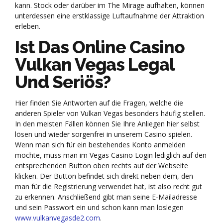
kann. Stock oder darüber im The Mirage aufhalten, können
unterdessen eine erstklassige Luftaufnahme der Attraktion
erleben.
Ist Das Online Casino
Vulkan Vegas Legal
Und Seriös?
Hier finden Sie Antworten auf die Fragen, welche die
anderen Spieler von Vulkan Vegas besonders häufig stellen.
In den meisten Fällen können Sie Ihre Anliegen hier selbst
lösen und wieder sorgenfrei in unserem Casino spielen.
Wenn man sich für ein bestehendes Konto anmelden
möchte, muss man im Vegas Casino Login lediglich auf den
entsprechenden Button oben rechts auf der Webseite
klicken. Der Button befindet sich direkt neben dem, den
man für die Registrierung verwendet hat, ist also recht gut
zu erkennen. Anschließend gibt man seine E-Mailadresse
und sein Passwort ein und schon kann man loslegen
www.vulkanvegasde2.com
.