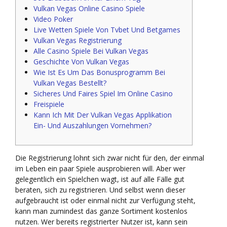
Vulkan Vegas Online Casino Spiele
Video Poker
Live Wetten Spiele Von Tvbet Und Betgames
Vulkan Vegas Registrierung
Alle Casino Spiele Bei Vulkan Vegas
Geschichte Von Vulkan Vegas
Wie Ist Es Um Das Bonusprogramm Bei
Vulkan Vegas Bestellt?
Sicheres Und Faires Spiel Im Online Casino
Freispiele
Kann Ich Mit Der Vulkan Vegas Applikation
Ein- Und Auszahlungen Vornehmen?
Die Registrierung lohnt sich zwar nicht für den, der einmal
im Leben ein paar Spiele ausprobieren will. Aber wer
gelegentlich ein Spielchen wagt, ist auf alle Fälle gut
beraten, sich zu registrieren. Und selbst wenn dieser
aufgebraucht ist oder einmal nicht zur Verfügung steht,
kann man zumindest das ganze Sortiment kostenlos
nutzen. Wer bereits registrierter Nutzer ist, kann sein