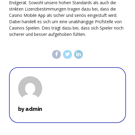
Endgerät. Sowohl unsere hohen Standards als auch die
strikten Lizenzbestimmungen tragen dazu bei, dass die
Casino Mobile App als sicher und seriös eingestuft wird.
Dabei handelt es sich um eine unabhängige Prüfstelle von
Casinos Spielen. Dies trägt dazu bei, dass sich Spieler noch
sicherer und besser aufgehoben fühlen.
by admin