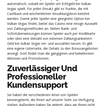
automatisch, sobald ein Spieler um Echtgeld bei Vulkan
Vegas spielt. Für jeden Einsatz gibt es Punkte, die mit
Cashback und wöchentlichen Einzahlungsboni belohnt
werden. Damit jeder Spieler eine geeignete Option bei
Vulkan Vegas findet, bietet das Casino eine riesige Auswahl
von Zahlungsmethoden an. Neben Bank- und
Sofortüberweisungen können Spieler auch per Kreditkarte
oder über eine Vielzahl von externen Zahlungsanbietern
Geld bei Vulkan Vegas ein- und auszahlen lassen. Es gibt
eine eigene Unterseite, die Details zu den Bonusangeboten
anzeigt. Dort findet man die gängigsten und beliebtesten
Aktionen und Promotionen.
Zuverlässiger Und
Professioneller
Kundensupport
Sie haben die verschiedenen Arten von Spielen
kennengelernt, die Ihnen auf unserer Seite zur Verfügung
stehen. Außerdem haben Sie gelernt, dass wir Ihnen nicht