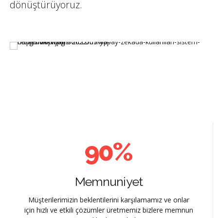
dönüştürüyoruz.
4
5
Makine öğrenimini kullanarak projelerinizi
0
5
6
daha akıllı ve daha yenilikçi hale getiriyoruz.
1
6
7
2
7
8
3
8
9
4
9
0
%
5
0
Memnuniyet
6
Müşterilerimizin beklentilerini karşılamamız ve onlar
için hızlı ve etkili çözümler üretmemiz bizlere memnun