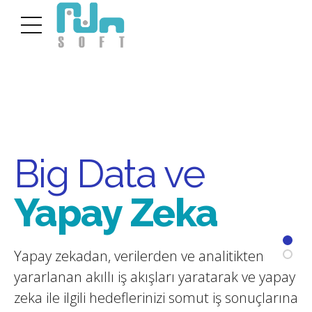
0
Big Data ve
Big Data ve
0
1
Yapay Zeka
Yapay Zeka
1
2
Yapay zekadan, verilerden ve analitikten
Tabanlı Ürün
2
3
yararlanan akıllı iş akışları yaratarak ve yapay
zeka ile ilgili hedeflerinizi somut iş sonuçlarına
Servislerimiz
3
4