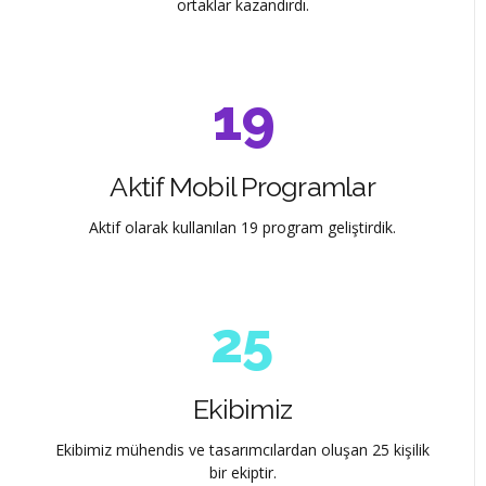
7
ortaklar kazandırdı.
0
0
8
1
1
9
0
2
2
0
1
Aktif Mobil Programlar
0
3
3
2
Aktif olarak kullanılan 19 program geliştirdik.
1
4
4
3
2
5
5
4
3
6
6
5
Ekibimiz
4
7
7
Ekibimiz mühendis ve tasarımcılardan oluşan 25 kişilik
0
6
bir ekiptir.