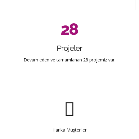
5
8
8
1
7
6
9
9
2
8
7
0
0
3
9
Projeler
8
4
0
Devam eden ve tamamlanan 28 projemiz var.
9
5
0
6
7
8
Harika Müşteriler