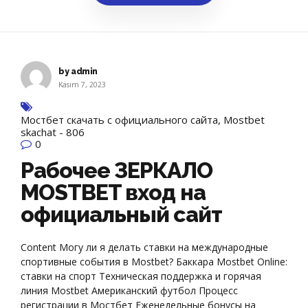
by admin
Kasım 7, 2023
Мостбет скачать с официального сайта, Mostbet
skachat - 806
0
Рабочее ЗЕРКАЛО
MOSTBET вход на
официальный сайт
Content Могу ли я делать ставки на международные
спортивные события в Mostbet? Баккара Mostbet Online:
ставки на спорт Техническая поддержка и горячая
линия Mostbet Американский футбол Процесс
регистрации в Мостбет Еженедельные бонусы на