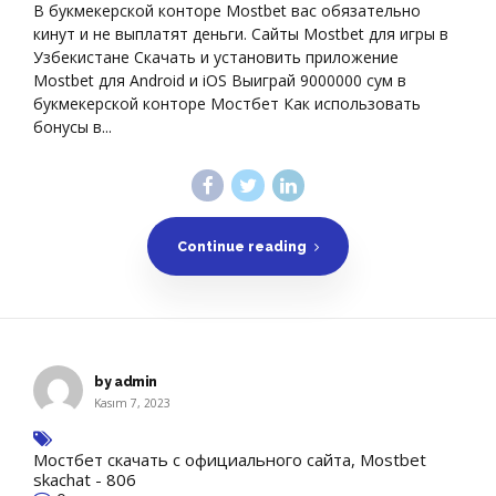
В букмекерской конторе Mostbet вас обязательно
кинут и не выплатят деньги. Сайты Mostbet для игры в
Узбекистане Скачать и установить приложение
Mostbet для Android и iOS Выиграй 9000000 сум в
букмекерской конторе Мостбет Как использовать
бонусы в...
Continue reading
by admin
Kasım 7, 2023
Мостбет скачать с официального сайта, Mostbet
skachat - 806