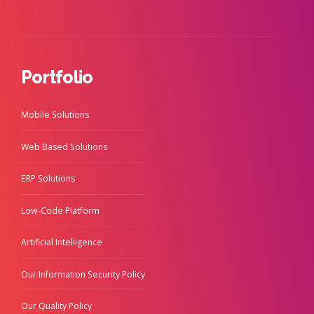
Portfolio
Mobile Solutions
Web Based Solutions
ERP Solutions
Low-Code Platform
Artificial Intelligence
Our Information Security Policy
Our Quality Policy