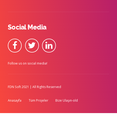
Social Media
Follow us on social media!
FDN Soft 2021 | All Rights Reserved
Anasayfa
Tüm Projeler
Bize Ulaşın-old