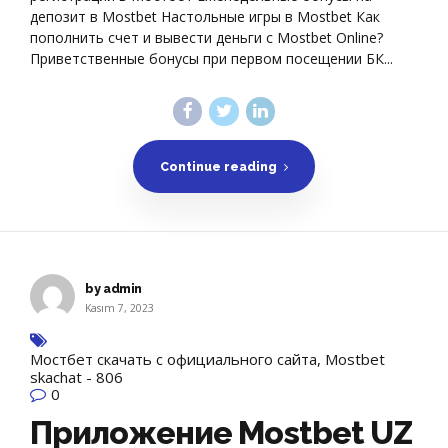
депозит в Mostbet Настольные игры в Mostbet Как
пополнить счет и вывести деньги с Mostbet Online?
Приветственные бонусы при первом посещении БК...
Continue reading
by admin
Kasım 7, 2023
Мостбет скачать с официального сайта, Mostbet
skachat - 806
0
Приложение Mostbet UZ