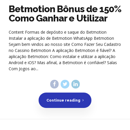
Betmotion Bônus de 150%
Como Ganhar e Utilizar
Content Formas de depósito e saque do Betmotion
Instalar a aplicação de Betmotion WhatsApp Betmotion
Sejam bem vindos ao nosso site Como Fazer Seu Cadastro
no Cassino Betmotion A aplicação Betmotion é fiável? A
aplicação Betmotion: Como instalar e utilizar a aplicação
Android e iOS? Mas afinal, a Betmotion é confiável? Salas
Com Jogos ao...
Continue reading