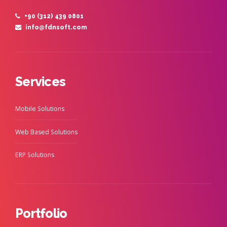
+90 (312) 439 0801
info@fdnsoft.com
Services
Mobile Solutions
Web Based Solutions
ERP Solutions
Portfolio