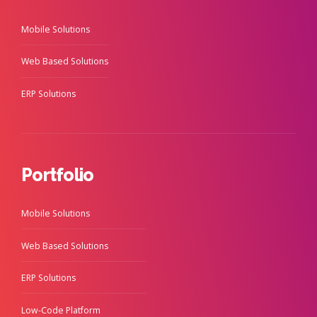
Mobile Solutions
Web Based Solutions
ERP Solutions
Portfolio
Mobile Solutions
Web Based Solutions
ERP Solutions
Low-Code Platform