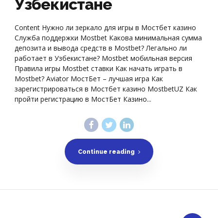
Узбекистане
Content Нужно ли зеркало для игры в Мостбет казино
Служба поддержки Mostbet Какова минимальная сумма
депозита и вывода средств в Mostbet? Легально ли
работает в Узбекистане? Mostbet мобильная версия
Правила игры Mostbet ставки Как начать играть в
Mostbet? Aviator МостБет – лучшая игра Как
зарегистрироваться в Мостбет казино MostbetUZ Как
пройти регистрацию в МостБет Казино...
Continue reading