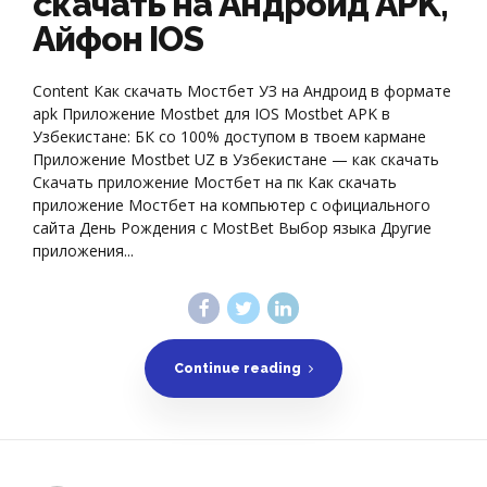
скачать на Андроид APK,
Айфон IOS
Content Как скачать Мостбет УЗ на Андроид в формате
apk Приложение Mostbet для IOS Mostbet APK в
Узбекистане: БК со 100% доступом в твоем кармане
Приложение Mostbet UZ в Узбекистане — как скачать
Скачать приложение Мостбет на пк Как скачать
приложение Мостбет на компьютер с официального
сайта День Рождения с MostBet Выбор языка Другие
приложения...
Continue reading