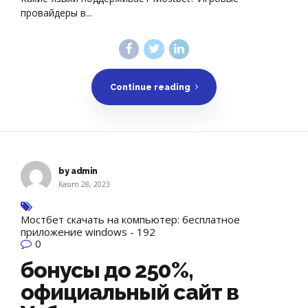
провайдеры в...
Continue reading
by admin
Kasım 28, 2023
Мостбет скачать на компьютер: бесплатное
приложение windows - 192
0
бонусы до 250%,
официальный сайт в