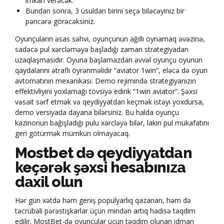
imkan verəcək.
Bundan sonra, 3 üsuldan birini seçə biləcəyiniz bir
pəncərə görəcəksiniz.
Oyunçuların əsas səhvi, oyunçunun ağıllı oynamaq əvəzinə,
sadəcə pul xərcləməyə başladığı zaman strategiyadan
uzaqlaşmasıdır. Oyuna başlamazdan əvvəl oyunçu oyunun
qaydalarını ətraflı öyrənməlidir “aviator 1win”, eləcə də oyun
avtomatının mexanikası. Demo rejimində strategiyanızın
effektivliyini yoxlamağı tövsiyə edirik “1win aviator”. Şəxsi
vəsait sərf etmək və qeydiyyatdan keçmək istəyi yoxdursa,
demo versiyada dayana bilərsiniz. Bu halda oyunçu
kazinonun bağışladığı pulu xərcləyə bilər, lakin pul mükafatını
geri götürmək mümkün olmayacaq.
Mostbet də qeydiyyatdan
keçərək şəxsi hesabınıza
daxil olun
Hər gün xətdə həm geniş populyarlıq qazanan, həm də
təcrübəli pərəstişkarlar üçün mindən artıq hadisə təqdim
edilir. MostBet-də oyunçular üçün təqdim olunan idman