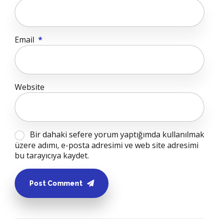
Email
*
Website
Bir dahaki sefere yorum yaptığımda kullanılmak
üzere adımı, e-posta adresimi ve web site adresimi
bu tarayıcıya kaydet.
Post Comment