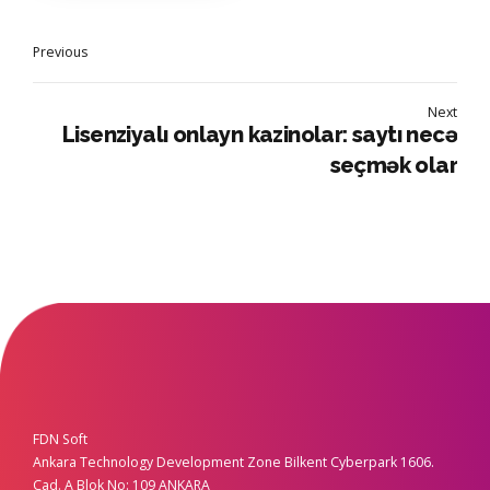
Previous
Next
Lisenziyalı onlayn kazinolar: saytı necə
seçmək olar
FDN Soft
Ankara Technology Development Zone Bilkent Cyberpark 1606.
Cad. A Blok No: 109 ANKARA