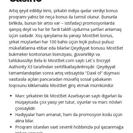
Artıq qeyd edildiyi kimi, şirkətin indiyə qədər verdiyi bonus
proqramı yalnız bir neçə bonus ilə təmsil olunur. Bununla
birlikdə, bunun bir artısı var – istifadəçi promosyonlarda
qarışıq deyil və hər bir fərdi təklifi uydurma şərtləri anlamaq
üçün sadədir. Xoş qarşılama ilə yanaşı MostBet bonus,
şirkət müştəriləri hər 100 bahis üçün kiçik pulsuz pulsuz
mükafatlarına etibar edə bilərlər.Qeydiyyat bonusu MostBet
bukmeker kontorunun lisenziyası, güvənirliliyi və
təhlükəsizliyi Belə ki MostBet.com saytı Let`s Encrypt
Authority X3 tərəfindən sertifikatlaşdırılmışdır. Qeydiyyat
tamamlandıqdan sonra artıq vebsaytda “Daxil ol” düyməsi
vasitəsilə açılan pəncərədən müvafiq sosial şəbəkənin
loqosunu klikləməklə MostBet giriş etmək mümkündür.
Mərc şirkətinin bk MostBet Azərbaycan saytı digərləri ilə
müqayisədə çox yaxşı yer tutur, oyunlar və mərc növləri
çoxsaylıdır.
Hədiyyələr həm əmanət, həm də promosyon kodu üçün
alına bilər.
Proqram istənilən vaxt sevimli hobbinizlə pul qazanmağa