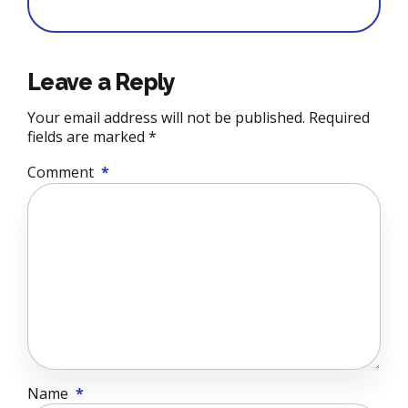
Leave a Reply
Your email address will not be published. Required
fields are marked *
Comment
*
Name
*