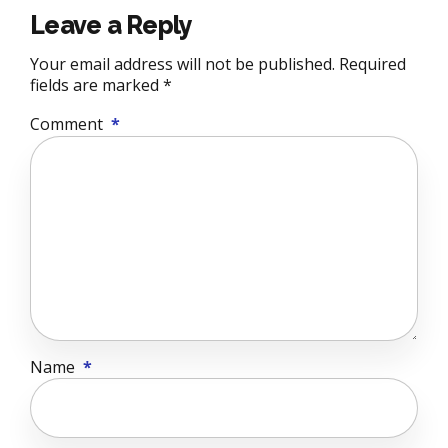
Leave a Reply
Your email address will not be published. Required
fields are marked *
Comment
*
Name
*