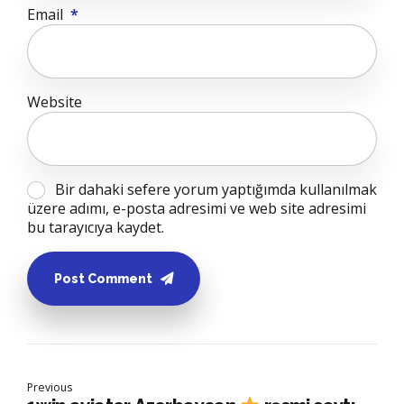
Email
*
Website
Bir dahaki sefere yorum yaptığımda kullanılmak
üzere adımı, e-posta adresimi ve web site adresimi
bu tarayıcıya kaydet.
Post Comment
Previous