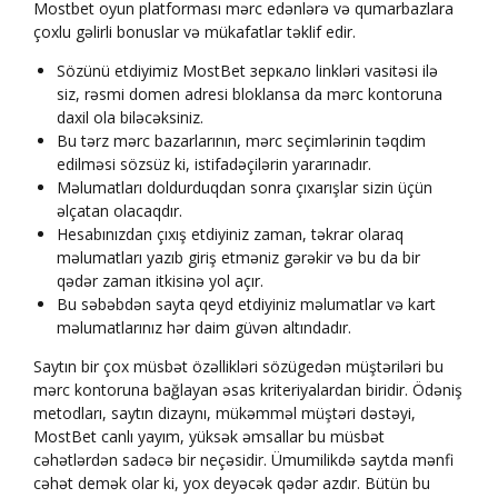
Mostbet oyun platforması mərc edənlərə və qumarbazlara
çoxlu gəlirli bonuslar və mükafatlar təklif edir.
Sözünü etdiyimiz MostBet зеркало linkləri vasitəsi ilə
siz, rəsmi domen adresi bloklansa da mərc kontoruna
daxil ola biləcəksiniz.
Bu tərz mərc bazarlarının, mərc seçimlərinin təqdim
edilməsi sözsüz ki, istifadəçilərin yararınadır.
Məlumatları doldurduqdan sonra çıxarışlar sizin üçün
əlçatan olacaqdır.
Hesabınızdan çıxış etdiyiniz zaman, təkrar olaraq
məlumatları yazıb giriş etməniz gərəkir və bu da bir
qədər zaman itkisinə yol açır.
Bu səbəbdən sayta qeyd etdiyiniz məlumatlar və kart
məlumatlarınız hər daim güvən altındadır.
Saytın bir çox müsbət özəllikləri sözügedən müştəriləri bu
mərc kontoruna bağlayan əsas kriteriyalardan biridir. Ödəniş
metodları, saytın dizaynı, mükəmməl müştəri dəstəyi,
MostBet canlı yayım, yüksək əmsallar bu müsbət
cəhətlərdən sadəcə bir neçəsidir. Ümumilikdə saytda mənfi
cəhət demək olar ki, yox deyəcək qədər azdır. Bütün bu