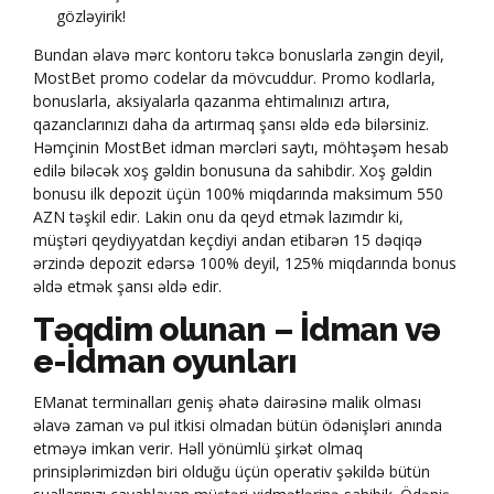
gözləyirik!
Bundan əlavə mərc kontoru təkcə bonuslarla zəngin deyil,
MostBet promo codelar da mövcuddur. Promo kodlarla,
bonuslarla, aksiyalarla qazanma ehtimalınızı artıra,
qazanclarınızı daha da artırmaq şansı əldə edə bilərsiniz.
Həmçinin MostBet idman mərcləri saytı, möhtəşəm hesab
edilə biləcək xoş gəldin bonusuna da sahibdir. Xoş gəldin
bonusu ilk depozit üçün 100% miqdarında maksimum 550
AZN təşkil edir. Lakin onu da qeyd etmək lazımdır ki,
müştəri qeydiyyatdan keçdiyi andan etibarən 15 dəqiqə
ərzində depozit edərsə 100% deyil, 125% miqdarında bonus
əldə etmək şansı əldə edir.
Təqdim olunan – İdman və
e-İdman oyunları
EManat terminalları geniş əhatə dairəsinə malik olması
əlavə zaman və pul itkisi olmadan bütün ödənişləri anında
etməyə imkan verir. Həll yönümlü şirkət olmaq
prinsiplərimizdən biri olduğu üçün operativ şəkildə bütün