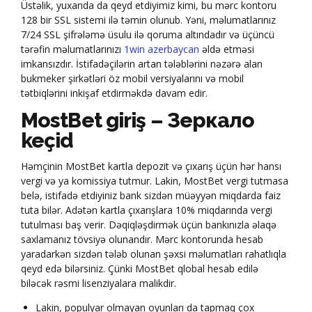
Üstəlik, yuxarıda da qeyd etdiyimiz kimi, bu mərc kontoru
128 bir SSL sistemi ilə təmin olunub. Yəni, məlumatlarınız
7/24 SSL şifrələmə üsulu ilə qoruma altındadır və üçüncü
tərəfin məlumatlarınızı
1win azerbaycan
əldə etməsi
imkansızdır. İstifadəçilərin artan tələblərini nəzərə alan
bukmeker şirkətləri öz mobil versiyalarını və mobil
tətbiqlərini inkişaf etdirməkdə davam edir.
MostBet giriş – Зеркало
keçid
Həmçinin MostBet kartla depozit və çıxarış üçün hər hansı
vergi və ya komissiya tutmur. Lakin, MostBet vergi tutmasa
belə, istifadə etdiyiniz bank sizdən müəyyən miqdarda faiz
tuta bilər. Adətən kartla çıxarışlara 10% miqdarında vergi
tutulması baş verir. Dəqiqləşdirmək üçün bankınızla əlaqə
saxlamanız tövsiyə olunandır. Mərc kontorunda hesab
yaradarkən sizdən tələb olunan şəxsi məlumatları rahatlıqla
qeyd edə bilərsiniz. Çünki MostBet qlobal hesab edilə
biləcək rəsmi lisenziyalara malikdir.
Lakin, populyar olmayan oyunları da tapmaq çox