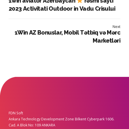
1win aviator Azerbaycan
rəsmi saytı
2023 Activitati Outdoor in Vadu Crisului
Next
1Win AZ Bonuslar, Mobil Tətbiq və Mərc
Marketləri
FDN Soft
Ankara Technology Development Zone Bilkent Cyberpark 1606.
Cad. A Blok No: 109 ANKARA