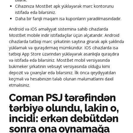
Cihazınıza MostBet apk yükləyərək mərc kontorunu
istifadə edə bilərsiniz.
Daha bir fərqli məqam isə kuponların yaradılmasındadır.
Android və iOS əməliyyat sisteminə sahib cihazlarda
MostBet mobile indir istifadəçilər üçün əlçatandır. Android
cihazlarda tətbiqi mərc şirkətinin saytına girərək apk şəklində
yükləmək və quraşdırmaq mümkündür. IOS cihazlarda isə
tətbiqi App Store üzərindən yükləyərək asanlıqla quraşdıra
və istifadə edə bilərsiniz. MostBet mobil versiyasında
bukmeker şirkətinin vebsayt versiyasında olduğu kimi
depozit və çıxarışlar edə bilərsiniz. İlk öncə qeydiyyatdan
keçməli və hesabınızın tələb olunan məlumatlarını daxil
etməlisiniz.
Coman PSJ tərəfindən
tərbiyə olundu, lakin o,
incidi: erkən debütdən
sonra ona oynamağa