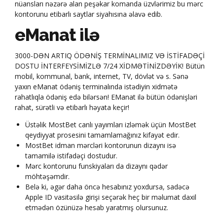
nüansları nəzərə alan peşəkar komanda üzvlərimiz bu mərc
kontorunu etibarlı saytlar siyahısına əlavə edib.
eManat ilə
3000-DƏN ARTIQ ÖDƏNİŞ TERMİNALIMIZ VƏ İSTİFADƏÇİ
DOSTU İNTERFEYSİMİZLƏ 7/24 XİDMƏTİNİZDƏYİK! Bütün
mobil, kommunal, bank, internet, TV, dövlət və s. Sənə
yaxın eManat ödəniş terminalında istədiyin xidmətə
rahatlıqla ödəniş edə bilərsən! EManat ilə bütün ödənişləri
rahat, sürətli və etibarlı həyata keçir!
Üstəlik MostBet canlı yayımları izləmək üçün MostBet
qeydiyyat prosesini tamamlamağınız kifayət edir.
MostBet idman mərcləri kontorunun dizaynı isə
tamamilə istifadəçi dostudur.
Mərc kontorunu funskiyaları da dizaynı qədər
möhtəşəmdir.
Belə ki, əgər daha öncə hesabınız yoxdursa, sadəcə
Apple ID vasitəsilə girişi seçərək heç bir məlumat daxil
etmədən özünüzə hesab yaratmış olursunuz.