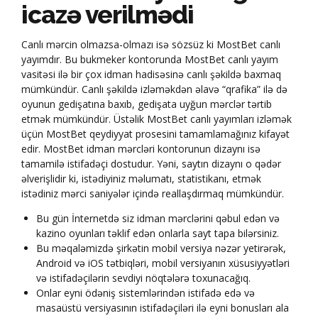
icazə verilmədi
Canlı mərcin olmazsa-olmazı isə sözsüz ki MostBet canlı
yayımdır. Bu bukmeker kontorunda MostBet canlı yayım
vasitəsi ilə bir çox idman hadisəsinə canlı şəkildə baxmaq
mümkündür. Canlı şəkildə izləməkdən əlavə “qrafika” ilə də
oyunun gedişatına baxıb, gedişata uyğun mərclər tərtib
etmək mümkündür. Üstəlik MostBet canlı yayımları izləmək
üçün MostBet qeydiyyat prosesini tamamlamağınız kifayət
edir. MostBet idman mərcləri kontorunun dizaynı isə
tamamilə istifadəçi dostudur. Yəni, saytın dizaynı o qədər
əlverişlidir ki, istədiyiniz məlumatı, statistikanı, etmək
istədiniz mərci saniyələr içində reallaşdırmaq mümkündür.
Bu gün İnternetdə siz idman mərclərini qəbul edən və
kazino oyunları təklif edən onlarla sayt tapa bilərsiniz.
Bu məqaləmizdə şirkətin mobil versiya nəzər yetirərək,
Android və iOS tətbiqləri, mobil versiyanın xüsusiyyətləri
və istifadəçilərin sevdiyi nöqtələrə toxunacağıq.
Onlar eyni ödəniş sistemlərindən istifadə edə və
masaüstü versiyasının istifadəçiləri ilə eyni bonusları ala