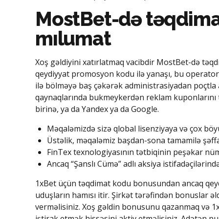
MostBet-də təqdima
mılumat
Xoş gəldiyini xatırlatmaq vacibdir MostBet-də təqdi
qeydiyyat promosyon kodu ilə yanaşı, bu operator
ilə bölməyə baş çəkərək administrasiyadan poçtla 
qaynaqlarında bukmeykerdən reklam kuponlarını 
birinə, ya da Yandex ya da Google.
Məqaləmizdə sizə qlobal lisenziyaya və çox bö
Üstəlik, məqaləmiz başdan-sona tamamilə şəffaf
FinTex texnologiyasının tətbiqinin peşəkar nüm
Ancaq “Şanslı Cümə” adlı aksiya istifadəçilərin
1xBet üçün təqdimat kodu bonusundan ancaq qeydiy
uduşların hamısı itir. Şirkət tərəfindən bonuslar ə
verməlisiniz. Xoş gəldin bonusunu qazanmaq və 1
iştirak etmək hissəsini aktiv etməlisiniz. Adətən