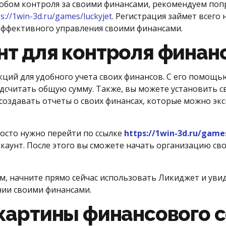
собом контроля за своими финансами, рекомендуем поп
s://1win-3d.ru/games/luckyjet
. Регистрация займет всего 
эффективного управления своими финансами.
т для контроля финан
ций для удобного учета своих финансов. С его помощью
одсчитать общую сумму. Также, вы можете установить 
создавать отчеты о своих финансах, которые можно эк
осто нужно перейти по ссылке
https://1win-3d.ru/game
аккаунт. После этого вы сможете начать организацию с
м, начните прямо сейчас использовать Ликиджет и увид
ии своими финансами.
картины финансового 