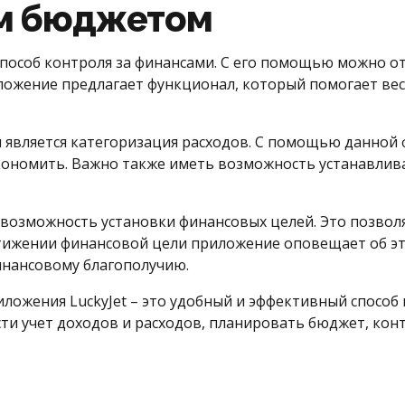
м бюджетом
способ контроля за финансами. С его помощью можно от
ожение предлагает функционал, который помогает вест
является категоризация расходов. С помощью данной 
сэкономить. Важно также иметь возможность устанавли
я возможность установки финансовых целей. Это позвол
стижении финансовой цели приложение оповещает об эт
инансовому благополучию.
жения LuckyJet – это удобный и эффективный способ к
ти учет доходов и расходов, планировать бюджет, ко