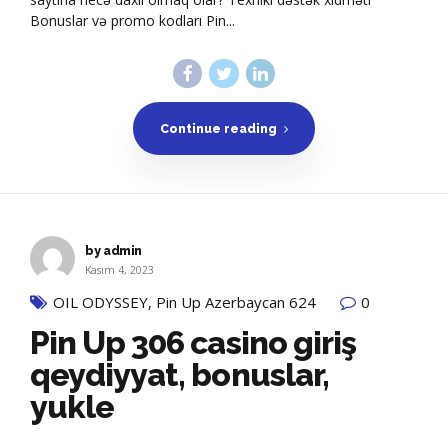
Bonuslar və promo kodları Pin...
Continue reading
by admin
Kasım 4, 2023
OIL ODYSSEY, Pin Up Azerbaycan 624
0
Pin Up 306 casino giriş
qeydiyyat, bonuslar,
yukle