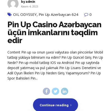
by admin
Kasım 4, 2023
OIL ODYSSEY, Pin Up Azerbaycan 624
0
Pin Up Casino Azərbaycan
üçün imkanlarını təqdim
edir
Content Pin up və onun şəxsi valyutası olan pincoinlər Mobil
tətbiqi yükləyə bilmirəm nə edim? Pin Up Güncel Giriş Pin Up
Nedir? Pin up mobil tətbiqi IOS və Android Pin up saytında
depozit yatırmaq və pul çəkmək Pin Up Lisans Denetimi ve
Adil Oyun İlkeleri Pin Up Neden Giriş Yapamıyorum? Pin Up
Spor Bahisleri Pin...
Continue reading