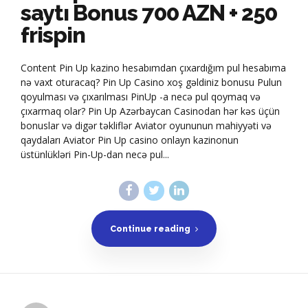
saytı Bonus 700 AZN + 250
frispin
Content Pin Up kazino hesabımdan çıxardığım pul hesabıma
nə vaxt oturacaq? Pin Up Casino xoş gəldiniz bonusu Pulun
qoyulması və çıxarılması PinUp -a necə pul qoymaq və
çıxarmaq olar? Pin Up Azərbaycan Casinodan hər kəs üçün
bonuslar və digər təkliflər Aviator oyununun mahiyyəti və
qaydaları Aviator Pin Up casino onlayn kazinonun
üstünlükləri Pin-Up-dan necə pul...
Continue reading