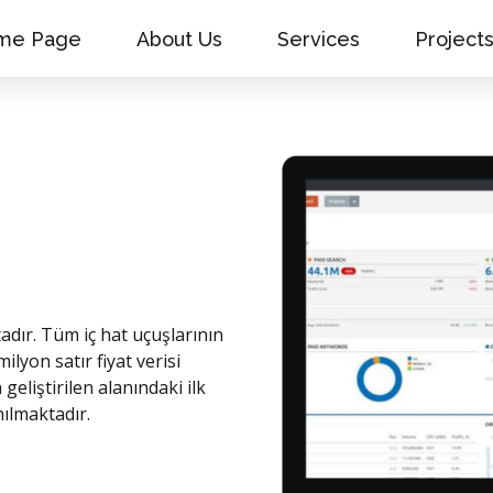
me Page
About Us
Services
Project
adır. Tüm iç hat uçuşlarının
ilyon satır fiyat verisi
eliştirilen alanındaki ilk
nılmaktadır.