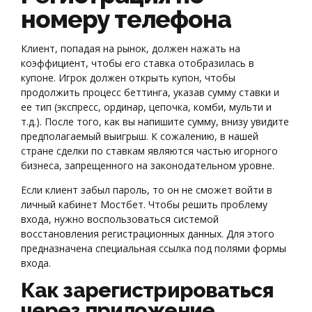
номеру телефона
Клиент, попадая на рынок, должен нажать на
коэффициент, чтобы его ставка отобразилась в
купоне. Игрок должен открыть купон, чтобы
продолжить процесс беттинга, указав сумму ставки и
ее тип (экспресс, ординар, цепочка, комби, мульти и
т.д.). После того, как вы напишите сумму, внизу увидите
предполагаемый выигрыш. К сожалению, в нашей
стране сделки по ставкам являются частью игорного
бизнеса, запрещенного на законодательном уровне.
Если клиент забыл пароль, то он не сможет войти в
личный кабинет Мостбет. Чтобы решить проблему
входа, нужно воспользоваться системой
восстановления регистрационных данных. Для этого
предназначена специальная ссылка под полями формы
входа.
Как зарегистрироваться
через приложение