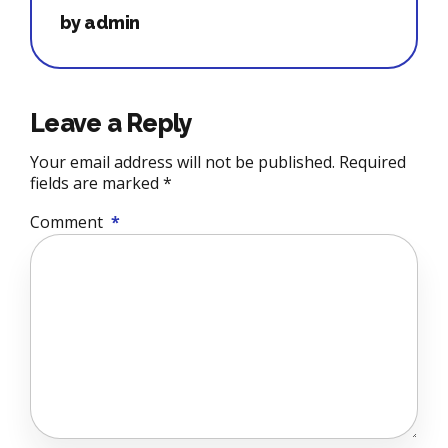
by admin
Leave a Reply
Your email address will not be published. Required
fields are marked *
Comment
*