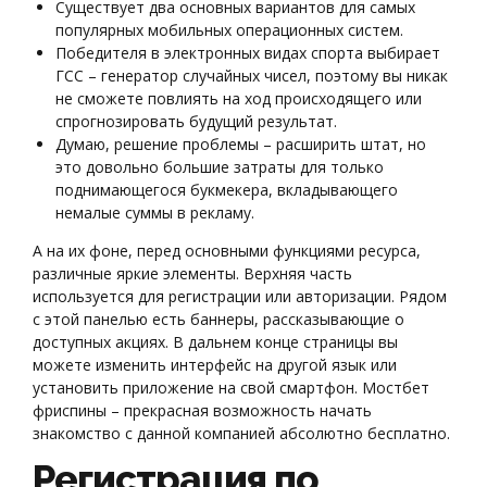
Существует два основных вариантов для самых
популярных мобильных операционных систем.
Победителя в электронных видах спорта выбирает
ГСС – генератор случайных чисел, поэтому вы никак
не сможете повлиять на ход происходящего или
спрогнозировать будущий результат.
Думаю, решение проблемы – расширить штат, но
это довольно большие затраты для только
поднимающегося букмекера, вкладывающего
немалые суммы в рекламу.
А на их фоне, перед основными функциями ресурса,
различные яркие элементы. Верхняя часть
используется для регистрации или авторизации. Рядом
с этой панелью есть баннеры, рассказывающие о
доступных акциях. В дальнем конце страницы вы
можете изменить интерфейс на другой язык или
установить приложение на свой смартфон. Мостбет
фриспины – прекрасная возможность начать
знакомство с данной компанией абсолютно бесплатно.
Регистрация по