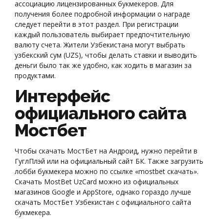
ассоциацию лицензированных букмекеров. Для
получения более подробной информации о награде
следует перейти в этот раздел. При регистрации
каждый пользователь выбирает предпочтительную
валюту счета. Жители Узбекистана могут выбрать
узбекский сум (UZS), чтобы делать ставки и выводить
деньги было так же удобно, как ходить в магазин за
продуктами.
Интерфейс
официального сайта
Мостбет
Чтобы скачать МостБет на Андроид, нужно перейти в
ГуглПлэй или на официальный сайт БК. Также загрузить
лобби букмекера можно по ссылке «mostbet скачать».
Скачать MostBet UzCard можно из официальных
магазинов Google и AppStore, однако гораздо лучше
скачать МостБет Узбекистан с официального сайта
букмекера.