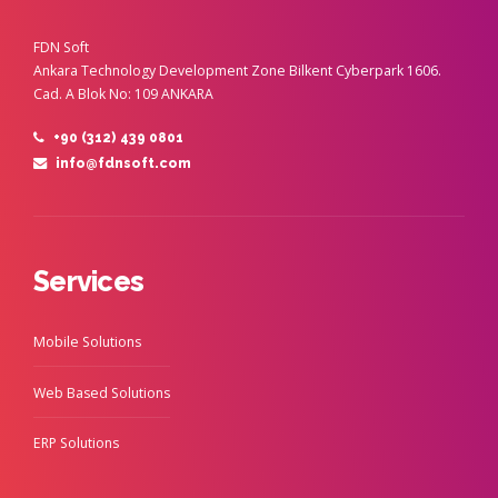
FDN Soft
Ankara Technology Development Zone Bilkent Cyberpark 1606.
Cad. A Blok No: 109 ANKARA
+90 (312) 439 0801
info@fdnsoft.com
Services
Mobile Solutions
Web Based Solutions
ERP Solutions