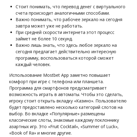
Стоит понимать, что перевод денег с виртуального
счета происходит аналогичными способами.
Важно понимать, что рабочее зеркало на сегодня
завтра может уже не работать.
При средней скорости интернета этот процесс
займет не более 10 секунд.
Важно лишь знать, что здесь любое зеркало на
сегодня предлагает действительно интересную
программу, воспользоваться которой сможет
каждый человек.
Использование Mostbet App заметно повышает
комфорт при игре с телефона или планшета.
Программа для смартфонов предусматривает
возможность играть в автоматы. Чтобы это сделать,
игроку стоит открыть вкладку «Казино». Пользователю
будет предоставлено несколько категорий слотов на
выбор. Во вкладке «Популярные» размещены
классические слоты, знакомые каждому поклоннику
азартных игр. Это «Fruit Cocktail», «Summer of Luck»,
«Book of Ra» и многие другие.