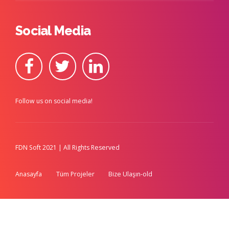
Social Media
Follow us on social media!
FDN Soft 2021 | All Rights Reserved
Anasayfa
Tüm Projeler
Bize Ulaşın-old