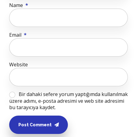
Name
*
Email
*
Website
Bir dahaki sefere yorum yaptığımda kullanılmak
üzere adımı, e-posta adresimi ve web site adresimi
bu tarayıcıya kaydet.
Post Comment