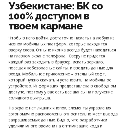
Узбекистане: БК со
100% доступом в
твоем кармане
Чтобы в него войти, достаточно нажать на любую из
иконок мобильных платформ, которые находится
вверху слева. Отныне иконка всегда будет находиться
на главном экране телефона. Юзеру не придется
каждый раз заходить в браузер, искать зеркало,
посещая небезопасные сайты, и вводить данные для
входа. Мобильное приложение – отельный софт,
который нужно скачать и установить на мобильное
устройство. Информация предоставлена в свободном
доступе, поэтому у вас есть все шансы на получение
солидного выигрыша.
На экране нет лишних кнопок, элементы управления
эргономично расположены относительно мест вывода
запрашиваемых данных. Видно, что разработчики
уделили много времени на оптимизацию кода и