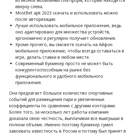
из иконок мобильных платформ, которые находится
вверху слева.
MostBet apk 2023 скачать и использовать можно
после авторизации.
Лучше использовать мобильное приложение, ведь
оно адаптировано для множества устройств,
эргономично и регулярно получает обновления.
Кроме прочего, вы сможете скачать на Айфон
мобильное приложение, чтобы всегда оставаться в
игре, делать ставки в любом месте.
Современный букмекер просто не может быть
конкурентоспособным на рынке без
функционального и удобного мобильного
приложения.
Она предлагает большое количество спортивных
событий для размещения пари и увеличенные
коэффициенты по сравнению с другими конторами.
Более того, за несколько лет работы компания
доказала свою честность, выплачивая все выигрыши в
полном объеме. Именно поэтому букмекер сумел
завоевать известность в России и потому был принят в