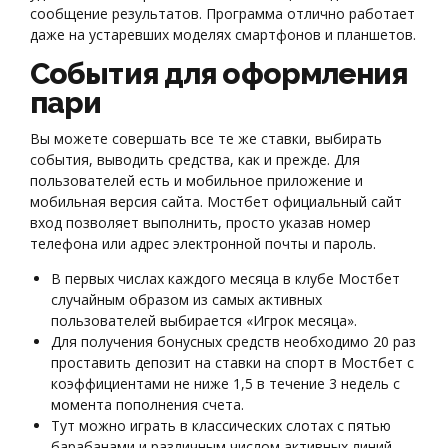
сообщение результатов. Программа отлично работает
даже на устаревших моделях смартфонов и планшетов.
События для оформления
пари
Вы можете совершать все те же ставки, выбирать
события, выводить средства, как и прежде. Для
пользователей есть и мобильное приложение и
мобильная версия сайта. Мостбет официальный сайт
вход позволяет выполнить, просто указав номер
телефона или адрес электронной почты и пароль.
В первых числах каждого месяца в клубе Мостбет
случайным образом из самых активных
пользователей выбирается «Игрок месяца».
Для получения бонусных средств необходимо 20 раз
проставить депозит на ставки на спорт в Мостбет с
коэффициентами не ниже 1,5 в течение 3 недель с
момента пополнения счета.
Тут можно играть в классических слотах с пятью
барабанами и различным числом активных линий.